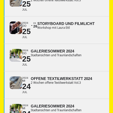
2 Wochen offene Textilwerkstatt Vol.3
25
JUL
2024
STORYBOARD UND FILMLICHT
FR
DO
26
Workshop mit Laura Ettl
25
JUL
2024
GALERIESOMMER 2024
DO
Stadtansichten und Traunlandschaften
25
JUL
2024
OFFENE TEXTILWERKSTATT 2024
MI
2 Wochen offene Textilwerkstatt Vol.3
24
JUL
2024
GALERIESOMMER 2024
MI
Stadtansichten und Traunlandschaften