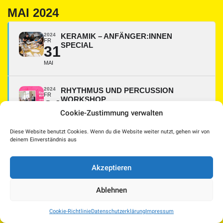
MAI 2024
2024
KERAMIK – ANFÄNGER:INNEN
FR
SPECIAL
31
MAI
2024
RHYTHMUS UND PERCUSSION
FR
WORKSHOP
24
Für Erwachsene und Jugendliche ab 14
Cookie-Zustimmung verwalten
MAI
Diese Website benutzt Cookies. Wenn du die Website weiter nutzt, gehen wir von
deinem Einverständnis aus
2024
ATELIERFREITAG DER GALERIE DER
FR
STADT WELS
24
Malen, Zeichnen und Bildhauern
Akzeptieren
MAI
Ablehnen
2024
SIEBDRUCK WORKSHOP
FR
Vom fertigen Design über das Belichten hin zu deinem
24
Cookie-Richtlinie
Datenschutzerklärung
Impressum
bedruckten T-Shirt