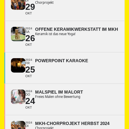
DI
Chorprojekt
29
OKT
2024
OFFENE KERAMIKWERKSTATT IM MKH
SA
Keramik ist das neue Yoga!
26
OKT
2024
POWERPOINT KARAOKE
FR
25
OKT
2024
MALSPIEL IM MALORT
DO
Freies Malen ohne Bewertung
24
OKT
2024
MKH-CHORPROJEKT HERBST 2024
DI
Chorprojekt