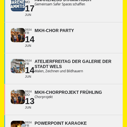
MO
Gemeinsam Safer Spaces schaffen
17
JUN
2024
MKH-CHOR PARTY
FR
14
JUN
2024
ATELIERFREITAG DER GALERIE DER
FR
STADT WELS
14
Malen, Zeichnen und Bildhauern
JUN
2024
MKH-CHORPROJEKT FRÜHLING
DO
Chorprojekt
13
JUN
2024
POWERPOINT KARAOKE
FR