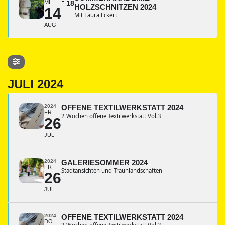
MI
18
HOLZSCHNITZEN 2024
14
Mit Laura Eckert
AUG
JULI 2024
2024
OFFENE TEXTILWERKSTATT 2024
FR
2 Wochen offene Textilwerkstatt Vol.3
26
JUL
2024
GALERIESOMMER 2024
FR
Stadtansichten und Traunlandschaften
26
JUL
2024
OFFENE TEXTILWERKSTATT 2024
DO