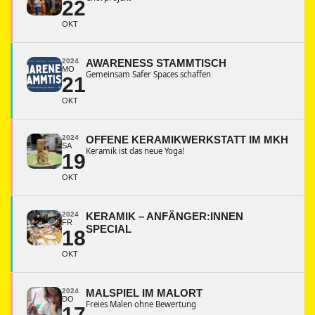
22
OKT
2024
AWARENESS STAMMTISCH
MO
Gemeinsam Safer Spaces schaffen
21
OKT
2024
OFFENE KERAMIKWERKSTATT IM MKH
SA
Keramik ist das neue Yoga!
19
OKT
2024
KERAMIK – ANFÄNGER:INNEN
FR
SPECIAL
18
OKT
2024
MALSPIEL IM MALORT
DO
Freies Malen ohne Bewertung
17