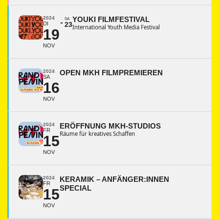
2024
YOUKI FILMFESTIVAL
SA
DI
23
International Youth Media Festival
19
NOV
2024
OPEN MKH FILMPREMIEREN
SA
16
NOV
2024
ERÖFFNUNG MKH-STUDIOS
FR
Räume für kreatives Schaffen
15
NOV
2024
KERAMIK – ANFÄNGER:INNEN
FR
SPECIAL
15
NOV