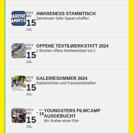
2024
AWARENESS STAMMTISCH
MO
Gemeinsam Safer Spaces schaffen
15
JUL
2024
OFFENE TEXTILWERKSTATT 2024
MO
2 Wochen offene Textilwerkstatt Vol.3
15
JUL
2024
GALERIESOMMER 2024
MO
Stadtansichten und Traunlandschaften
15
JUL
2024
YOUNGSTERS FILMCAMP
FR
MO
19
AUSGEBUCHT
15
Wir drehen einen Film
JUL