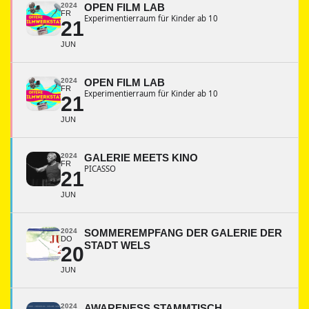
2024
OPEN FILM LAB
FR
Experimentierraum für Kinder ab 10
21
JUN
2024
OPEN FILM LAB
FR
Experimentierraum für Kinder ab 10
21
JUN
2024
GALERIE MEETS KINO
FR
PICASSO
21
JUN
2024
SOMMEREMPFANG DER GALERIE DER
DO
STADT WELS
20
JUN
2024
AWARENESS STAMMTISCH