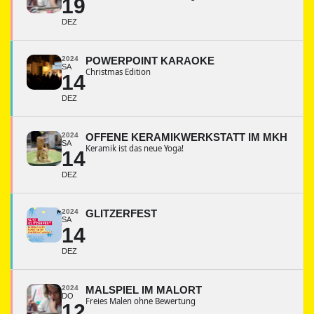
19
DEZ
2024
POWERPOINT KARAOKE
SA
Christmas Edition
14
DEZ
2024
OFFENE KERAMIKWERKSTATT IM MKH
SA
Keramik ist das neue Yoga!
14
DEZ
2024
GLITZERFEST
SA
14
DEZ
2024
MALSPIEL IM MALORT
DO
Freies Malen ohne Bewertung
12