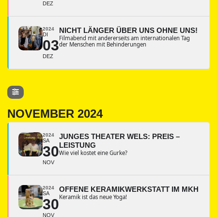
DEZ
2024
NICHT LÄNGER ÜBER UNS OHNE UNS!
DI
Filmabend mit andererseits am internationalen Tag
03
der Menschen mit Behinderungen
DEZ
NOVEMBER 2024
2024
JUNGES THEATER WELS: PREIS –
SA
LEISTUNG
30
Wie viel kostet eine Gurke?
NOV
2024
OFFENE KERAMIKWERKSTATT IM MKH
SA
Keramik ist das neue Yoga!
30
NOV