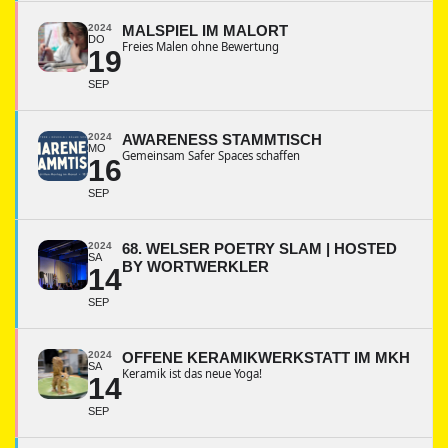
2024
MALSPIEL IM MALORT
DO
Freies Malen ohne Bewertung
19
SEP
2024
AWARENESS STAMMTISCH
MO
Gemeinsam Safer Spaces schaffen
16
SEP
2024
68. WELSER POETRY SLAM | HOSTED
SA
BY WORTWERKLER
14
SEP
2024
OFFENE KERAMIKWERKSTATT IM MKH
SA
Keramik ist das neue Yoga!
14
SEP