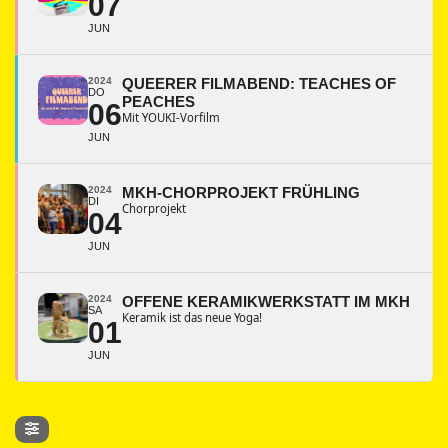
07
JUN
2024
QUEERER FILMABEND: TEACHES OF
DO
PEACHES
06
Mit YOUKI-Vorfilm
JUN
2024
MKH-CHORPROJEKT FRÜHLING
DI
Chorprojekt
04
JUN
2024
OFFENE KERAMIKWERKSTATT IM MKH
SA
Keramik ist das neue Yoga!
01
JUN