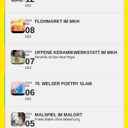
DEZ
2024
FLOHMARKT IM MKH
SO
08
DEZ
2024
OFFENE KERAMIKWERKSTATT IM MKH
SA
Keramik ist das neue Yoga!
07
DEZ
2024
70. WELSER POETRY SLAM
FR
06
DEZ
2024
MALSPIEL IM MALORT
DO
Freies Malen ohne Bewertung
05