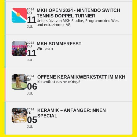
2024
MKH OPEN 2024 - NINTENDO SWITCH
DO
TENNIS DOPPEL TURNIER
11
Unterstützt von MKH-Studios, Programmkino Wels
und extrazimmer AG
JUL
2024
MKH SOMMERFEST
DO
Wir feiern
11
JUL
2024
OFFENE KERAMIKWERKSTATT IM MKH
SA
Keramik ist das neue Yoga!
06
JUL
2024
KERAMIK – ANFÄNGER:INNEN
FR
SPECIAL
05
JUL