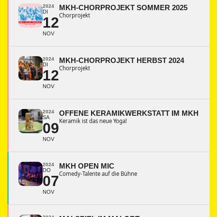
2024
MKH-CHORPROJEKT SOMMER 2025
DI
Chorprojekt
12
NOV
2024
MKH-CHORPROJEKT HERBST 2024
DI
Chorprojekt
12
NOV
2024
OFFENE KERAMIKWERKSTATT IM MKH
SA
Keramik ist das neue Yoga!
09
NOV
2024
MKH OPEN MIC
DO
Comedy-Talente auf die Bühne
07
NOV