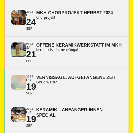
2024
MKH-CHORPROJEKT HERBST 2024
DI
Chorprojekt
24
SEP
2024
OFFENE KERAMIKWERKSTATT IM MKH
SA
Keramik ist das neue Yoga!
21
SEP
2024
VERNISSAGE: AUFGEFANGENE ZEIT
DO
Ewald Walser
19
SEP
2024
KERAMIK – ANFÄNGER:INNEN
DO
SPECIAL
19
SEP