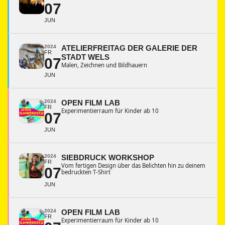
07
JUN
2024
ATELIERFREITAG DER GALERIE DER
FR
STADT WELS
07
Malen, Zeichnen und Bildhauern
JUN
2024
OPEN FILM LAB
FR
Experimentierraum für Kinder ab 10
07
JUN
2024
SIEBDRUCK WORKSHOP
FR
Vom fertigen Design über das Belichten hin zu deinem
07
bedruckten T-Shirt
JUN
2024
OPEN FILM LAB
FR
Experimentierraum für Kinder ab 10