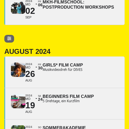
2024
MKH-FILMSCHOOL:
FR
MO
06
POSTPRODUCTION WORKSHOPS
02
SEP
AUGUST 2024
2024
GIRLS* FILM CAMP
FR
MO
30
Musikvideodreh für DIVES
26
AUG
2024
BEGINNERS FILM CAMP
SA
MO
24
5 Drehtage, ein Kurzfilm
19
AUG
2024
SOMMERAKADEMIE
SO