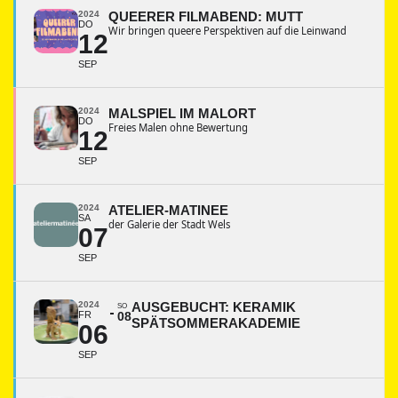
2024
QUEERER FILMABEND: MUTT
DO
Wir bringen queere Perspektiven auf die Leinwand
12
SEP
2024
MALSPIEL IM MALORT
DO
Freies Malen ohne Bewertung
12
SEP
2024
ATELIER-MATINEE
SA
der Galerie der Stadt Wels
07
SEP
2024
AUSGEBUCHT: KERAMIK
SO
FR
08
SPÄTSOMMERAKADEMIE
06
SEP