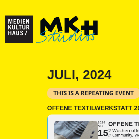
JULI, 2024
THIS IS A REPEATING EVENT
OFFENE TEXTILWERKSTATT 2
2024
OFFENE T
MO
2 Wochen offe
15
//
Community,
Wo