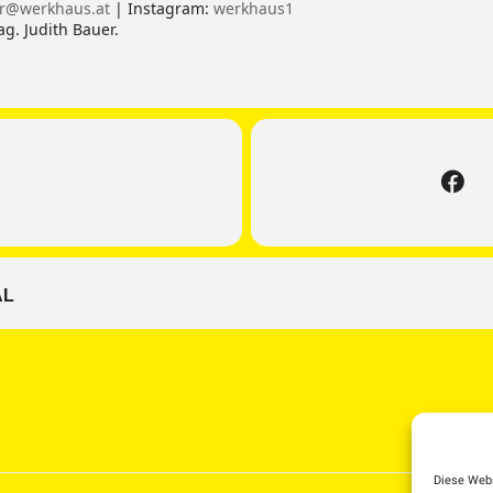
er@werkhaus.at
| Instagram:
werkhaus1
g. Judith Bauer.
AL
Diese Webs