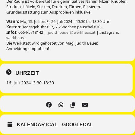
Der Raum ist vorbereitet für eigeninitiatives Nähen, Filzen, Knüpfen,
Stricken, Häkeln, Sticken, Drucken, Färben, Plissieren.
Grundausstattung zum Ausprobieren inklusive.
Wann:
Mo, 15. Juli bis Fr, 26. Juli 2024 – 13:30 bis 18:30 Uhr
Kosten:
Tagesgebühr €17,- / 2 Wochen pauschal €70,-
Infos:
0664/5718142 |
judith.bauer@werkhaus.at
| Instagram:
werkhaus1
Die Werkstatt wird gehostet von Mag. Judith Bauer.
Anmeldung empfohlen!
UHRZEIT
16. Juli 2024
13:30
-
18:30
KALENDAR ICAL
GOOGLECAL