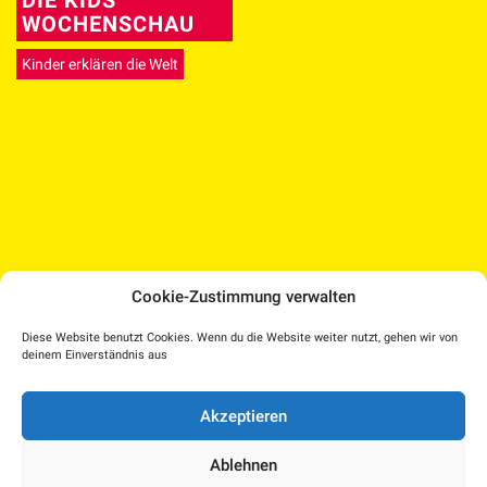
WOCHENSCHAU
Kinder erklären die Welt
Cookie-Zustimmung verwalten
Medien Kultur Haus |
Diese Website benutzt Cookies. Wenn du die Website weiter nutzt, gehen wir von
Pollheimerstraße 17 | 4600 Wels
deinem Einverständnis aus
Facebook
Instagram
T.: 07242 207030 |
office@medienkulturhaus.at
YouTube
Dorf TV
Akzeptieren
Impressum
–
Kulturplattform OÖ – KUPF
|
Datenschutzerklärung
–
KUPFTicket
Ablehnen
Cookie-Richtlinie (EU)