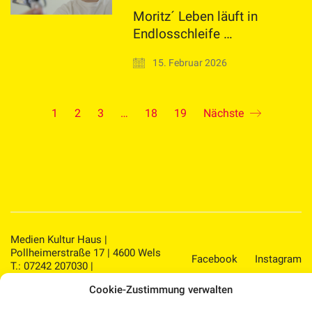
Moritz´ Leben läuft in
Endlosschleife …
15. Februar 2026
1
2
3
…
18
19
Nächste
Medien Kultur Haus |
Pollheimerstraße 17 | 4600 Wels
Facebook
Instagram
T.: 07242 207030 |
office@medienkulturhaus.at
YouTube
Dorf TV
Cookie-Zustimmung verwalten
Impressum
–