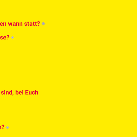
en wann statt?
rse?
sind, bei Euch
n?