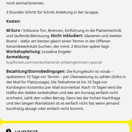
noch einmal brennen.
3 Stunden Schritt für Schritt Anleitung in der Gruppe.
Kosten:
60 Euro
/ Inklusive Ton, Brennen, Einführung in die Plattentechnik
und laufende Betreuung.
Nicht inkludiert:
Glasieren und zweiter
Brand – dafür am besten gleich einen Termin in der Offenen
Keramikwerkstatt buchen, der mind. 2 Wochen später liegt.
Workshopleitung:
Josseline Engeler
Anmeldung:
kupfticket.com/series/keramik-anfaengerinnen-special
Bezahlung/Stornobedingugen:
Die Kursgebühr ist vorab –
spätestens 10 Tage vor Termin – per Überweisung zu zahlen (Infos in
der Mail für Platzzusage). Die Teilnahme ist bis 10 Tage vor
Kursbeginn kostenlos per Mail stornierbar. Nach 10 Tagen wird die
Hälfte des Geldes einbehalten und wer am Kurstag einfach nicht
erscheint, zahlt den vollen Betrag. Denn bei der hohen Nachfrage
und den langen Wartelisten ist es einfach nicht fair, wenn jemand
kurzfristig absagt oder einfach nicht kommt.