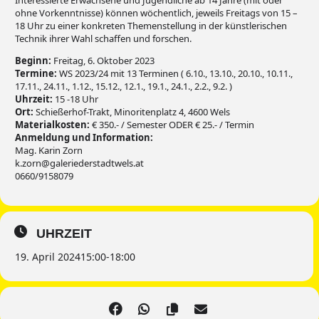
Interessierte Erwachsene und Jugendliche ab 14 Jahre (mit oder
ohne Vorkenntnisse) können wöchentlich, jeweils Freitags von 15 –
18 Uhr zu einer konkreten Themenstellung in der künstlerischen
Technik ihrer Wahl schaffen und forschen.
Beginn:
Freitag, 6. Oktober 2023
Termine:
WS 2023/24 mit 13 Terminen ( 6.10., 13.10., 20.10., 10.11.,
17.11., 24.11., 1.12., 15.12., 12.1., 19.1., 24.1., 2.2., 9.2. )
Uhrzeit:
15 -18 Uhr
Ort:
Schießerhof-Trakt, Minoritenplatz 4, 4600 Wels
Materialkosten:
€ 350.- / Semester ODER € 25.- / Termin
Anmeldung und Information:
Mag. Karin Zorn
k.zorn@galeriederstadtwels.at
0660/9158079
UHRZEIT
19. April 2024
15:00
-
18:00