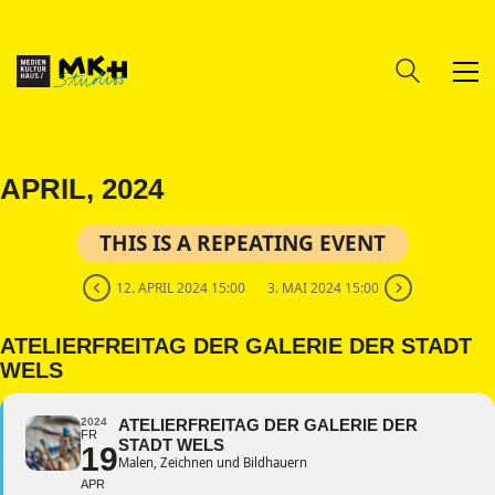
APRIL, 2024
THIS IS A REPEATING EVENT
12. APRIL 2024 15:00
3. MAI 2024 15:00
ATELIERFREITAG DER GALERIE DER STADT
WELS
2024
ATELIERFREITAG DER GALERIE DER
FR
STADT WELS
19
Malen, Zeichnen und Bildhauern
APR