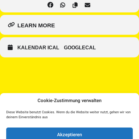
LEARN MORE
KALENDAR ICAL
GOOGLECAL
Cookie-Zustimmung verwalten
Medien Kultur Haus |
Diese Website benutzt Cookies. Wenn du die Website weiter nutzt, gehen wir von
Pollheimerstraße 17 | 4600 Wels
deinem Einverständnis aus
Facebook
Instagram
T.: 07242 207030 |
office@medienkulturhaus.at
YouTube
Dorf TV
Akzeptieren