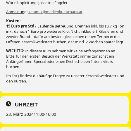
Workshopleitung: Josseline Engeler
Anmeldung
:
keramik@medienkulturhaus.at
Kosten
:
15 Euro pro Std
/ Laufende Betreuung, Brennen inkl. bis zu 7 kg Ton
inkl. danach 1 Euro pro weiteres Kilo. Nicht inkludiert: Glasieren und
zweiter Brand – dafür am besten gleich einen neuen Termin in der
Offenen Keramikwerkstatt buchen, der mind. 2 Wochen später liegt.
WICHTIG:
In diesem Kurs nehmen wir keine AnfängerInnen an.
Bitte, für den ersten Besuch der Werkstatt immer zunächst ein
AnfängerInnen-Special oder einen Drehscheiben-Intensivkurs
buchen.
Im
FAQ
findest du häufige Fragen zu unserer Keramikwerkstatt und
den Kursen.
UHRZEIT
23. März 2024
11:00
-
16:00