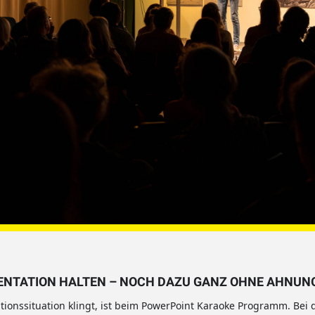
SENTATION HALTEN – NOCH DAZU GANZ OHNE AHNUN
tionssituation klingt, ist beim PowerPoint Karaoke Programm. Be