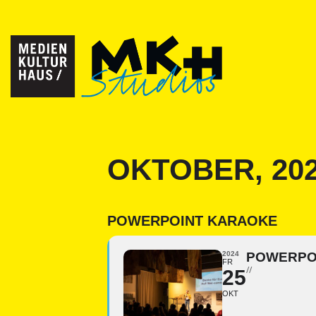
OKTOBER, 20
POWERPOINT KARAOKE
2024
POWERPO
FR
//
25
OKT