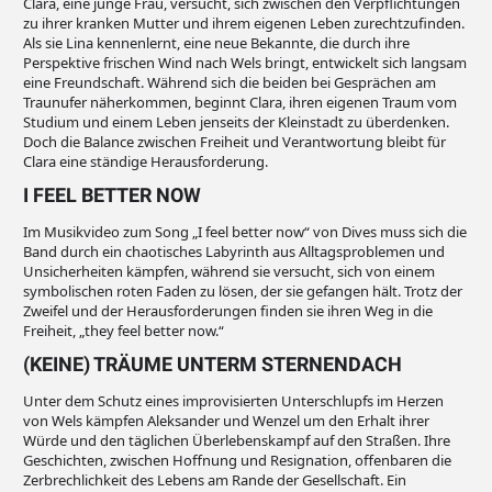
Clara, eine junge Frau, versucht, sich zwischen den Verpflichtungen
zu ihrer kranken Mutter und ihrem eigenen Leben zurechtzufinden.
Als sie Lina kennenlernt, eine neue Bekannte, die durch ihre
Perspektive frischen Wind nach Wels bringt, entwickelt sich langsam
eine Freundschaft. Während sich die beiden bei Gesprächen am
Traunufer näherkommen, beginnt Clara, ihren eigenen Traum vom
Studium und einem Leben jenseits der Kleinstadt zu überdenken.
Doch die Balance zwischen Freiheit und Verantwortung bleibt für
Clara eine ständige Herausforderung.
I FEEL BETTER NOW
Im Musikvideo zum Song „I feel better now“ von Dives muss sich die
Band durch ein chaotisches Labyrinth aus Alltagsproblemen und
Unsicherheiten kämpfen, während sie versucht, sich von einem
symbolischen roten Faden zu lösen, der sie gefangen hält. Trotz der
Zweifel und der Herausforderungen finden sie ihren Weg in die
Freiheit, „they feel better now.“
(KEINE) TRÄUME UNTERM STERNENDACH
Unter dem Schutz eines improvisierten Unterschlupfs im Herzen
von Wels kämpfen Aleksander und Wenzel um den Erhalt ihrer
Würde und den täglichen Überlebenskampf auf den Straßen. Ihre
Geschichten, zwischen Hoffnung und Resignation, offenbaren die
Zerbrechlichkeit des Lebens am Rande der Gesellschaft. Ein