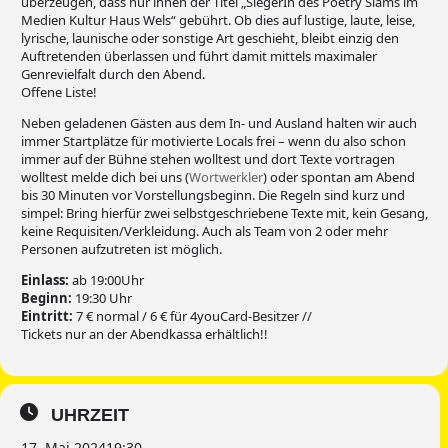
überzeugen, dass nur ihnen der Titel „SiegerIn des Poetry Slams im
Medien Kultur Haus Wels“ gebührt. Ob dies auf lustige, laute, leise,
lyrische, launische oder sonstige Art geschieht, bleibt einzig den
Auftretenden überlassen und führt damit mittels maximaler
Genrevielfalt durch den Abend.
Offene Liste!
Neben geladenen Gästen aus dem In- und Ausland halten wir auch
immer Startplätze für motivierte Locals frei – wenn du also schon
immer auf der Bühne stehen wolltest und dort Texte vortragen
wolltest melde dich bei uns (
Wortwerkler
) oder spontan am Abend
bis 30 Minuten vor Vorstellungsbeginn. Die Regeln sind kurz und
simpel: Bring hierfür zwei selbstgeschriebene Texte mit, kein Gesang,
keine Requisiten/Verkleidung. Auch als Team von 2 oder mehr
Personen aufzutreten ist möglich.
Einlass:
ab 19:00Uhr
Beginn:
19:30 Uhr
Eintritt:
7 € normal / 6 € für 4youCard-Besitzer //
Tickets nur an der Abendkassa erhältlich!!
UHRZEIT
17. Mai 2024
19:30