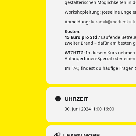
gestalterischen Möglichkeiten in d
Workshopleitung: Josseline Engele
Anmeldung
:
keramik@medienkultu
Kosten
:
15 Euro pro Std
/ Laufende Betreuun
zweiter Brand – dafür am besten g
WICHTIG:
In diesem Kurs nehmen w
AnfängerInnen-Special oder einen
Im
FAQ
findest du häufige Fragen 
UHRZEIT
30. Juni 2024
11:00
-
16:00
LEARN MORE