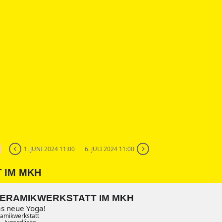
1. JUNI 2024 11:00
6. JULI 2024 11:00
 IM MKH
ERAMIKWERKSTATT IM MKH
as neue Yoga!
amikwerkstatt