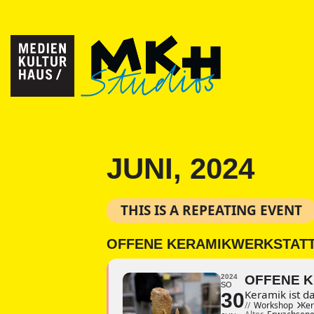
JUNI, 2024
THIS IS A REPEATING EVENT
OFFENE KERAMIKWERKSTATT
2024
OFFENE K
SO
Keramik ist d
30
//
Workshop
Ker