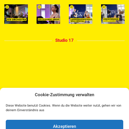
Studio 17
Cookie-Zustimmung verwalten
Medien Kultur Haus |
Diese Website benutzt Cookies. Wenn du die Website weiter nutzt, gehen wir von
Pollheimerstraße 17 | 4600 Wels
deinem Einverständnis aus
Facebook
Instagram
T.: 07242 207030 |
office@medienkulturhaus.at
YouTube
Dorf TV
Akzeptieren