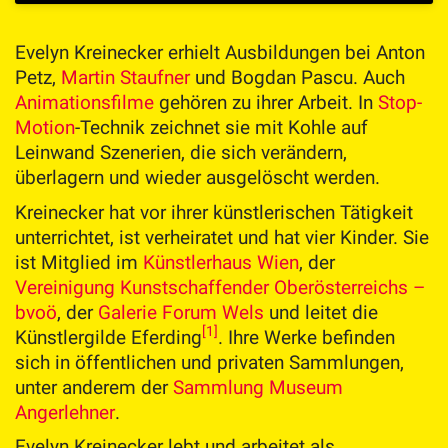
Evelyn Kreinecker erhielt Ausbildungen bei Anton
Petz,
Martin Staufner
und Bogdan Pascu. Auch
Animationsfilme
gehören zu ihrer Arbeit. In
Stop-
Motion
-Technik zeichnet sie mit Kohle auf
Leinwand Szenerien, die sich verändern,
überlagern und wieder ausgelöscht werden.
Kreinecker hat vor ihrer künstlerischen Tätigkeit
unterrichtet, ist verheiratet und hat vier Kinder. Sie
ist Mitglied im
Künstlerhaus Wien
, der
Vereinigung Kunstschaffender Oberösterreichs –
bvoö
, der
Galerie Forum Wels
und leitet die
[1]
Künstlergilde Eferding
. Ihre Werke befinden
sich in öffentlichen und privaten Sammlungen,
unter anderem der
Sammlung Museum
Angerlehner
.
Evelyn Kreinecker lebt und arbeitet als