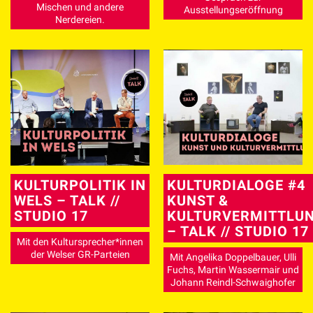
Mischen und andere
Ausstellungseröffnung
Nerdereien.
KULTURPOLITIK IN
KULTURDIALOGE #4
WELS – TALK //
KUNST &
STUDIO 17
KULTURVERMITTLU
– TALK // STUDIO 17
Mit den Kultursprecher*innen
der Welser GR-Parteien
Mit Angelika Doppelbauer, Ulli
Fuchs, Martin Wassermair und
Johann Reindl-Schwaighofer