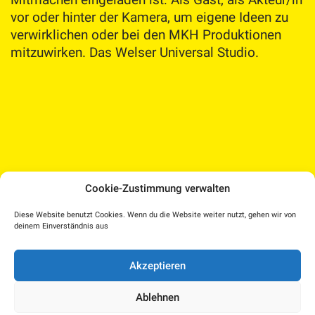
vor oder hinter der Kamera, um eigene Ideen zu
verwirklichen oder bei den MKH Produktionen
mitzuwirken. Das Welser Universal Studio.
Cookie-Zustimmung verwalten
Medien Kultur Haus |
Diese Website benutzt Cookies. Wenn du die Website weiter nutzt, gehen wir von
Pollheimerstraße 17 | 4600 Wels
deinem Einverständnis aus
Facebook
Instagram
T.: 07242 207030 |
office@medienkulturhaus.at
YouTube
Dorf TV
Akzeptieren
Impressum
–
Kulturplattform OÖ – KUPF
|
Datenschutzerklärung
–
KUPFTicket
Ablehnen
Cookie-Richtlinie (EU)