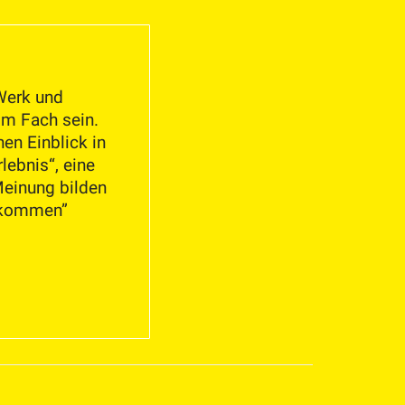
 Werk und
om Fach sein.
nen Einblick in
lebnis“, eine
Meinung bilden
t kommen”