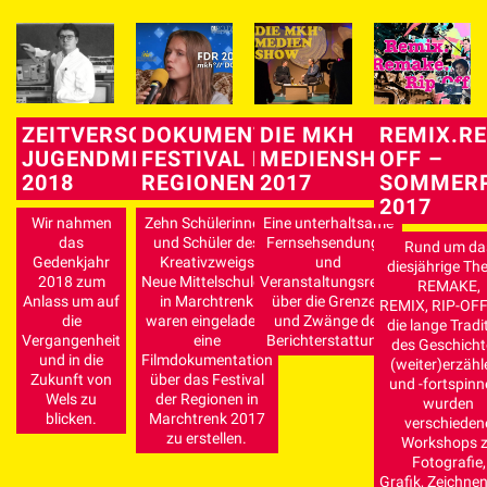
ZEITVERSCHIEBUNG –
DOKUMENTATION
DIE MKH
REMIX.RE
JUGENDMEDIENPROJEKT
FESTIVAL DER
MEDIENSHOW
OFF –
2018
REGIONEN 2017
2017
SOMMER
2017
Wir nahmen
Zehn Schülerinnen
Eine unterhaltsame
das
und Schüler des
Fernsehsendungs-
Rund um da
Gedenkjahr
Kreativzweigs
und
diesjährige T
2018 zum
Neue Mittelschule 2
Veranstaltungsreihe
REMAKE,
Anlass um auf
in Marchtrenk
über die Grenzen
REMIX, RIP-OFF
die
waren eingeladen,
und Zwänge der
die lange Tradi
Vergangenheit
eine
Berichterstattung.
des Geschicht
und in die
Filmdokumentation
(weiter)erzähl
Zukunft von
über das Festival
und -fortspin
Wels zu
der Regionen in
wurden
blicken.
Marchtrenk 2017
verschieden
zu erstellen.
Workshops 
Fotografie,
Grafik, Zeichnen