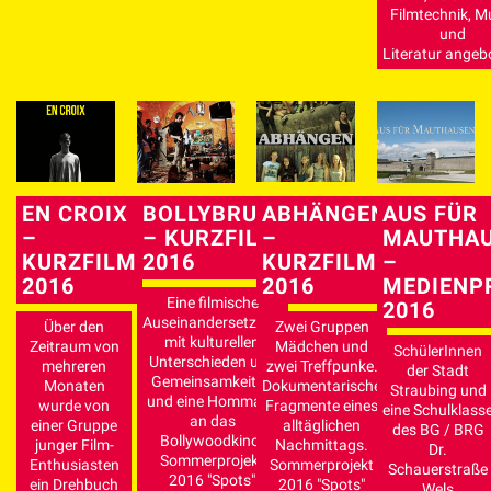
Filmtechnik, M
und
Literatur angeb
ABHÄNGEN
AUS FÜR
EN CROIX
BOLLYBRUCK
–
MAUTHAU
–
– KURZFILM
KURZFILM
–
KURZFILM
2016
2016
MEDIENP
2016
Eine filmische
2016
Auseinandersetzung
Zwei Gruppen
Über den
mit kulturellen
Mädchen und
Zeitraum von
SchülerInnen
Unterschieden und
zwei Treffpunke.
mehreren
der Stadt
Gemeinsamkeiten
Dokumentarische
Monaten
Straubing und
und eine Hommage
Fragmente eines
wurde von
eine Schulklass
an das
alltäglichen
einer Gruppe
des BG / BRG
Bollywoodkino.
Nachmittags.
junger Film-
Dr.
Sommerprojekt
Sommerprojekt
Enthusiasten
Schauerstraße
2016 "Spots"
2016 "Spots"
ein Drehbuch
Wels