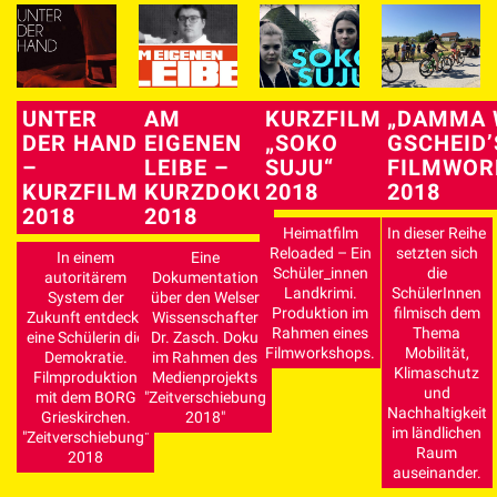
UNTER
AM
KURZFILM
„DAMMA 
DER HAND
EIGENEN
„SOKO
GSCHEID’
–
LEIBE –
SUJU“
FILMWOR
KURZFILM
KURZDOKU
2018
2018
2018
2018
Heimatfilm
In dieser Reihe
Reloaded – Ein
setzten sich
In einem
Eine
Schüler_innen
die
autoritärem
Dokumentation
Landkrimi.
SchülerInnen
System der
über den Welser
Produktion im
filmisch dem
Zukunft entdeckt
Wissenschafter
Rahmen eines
Thema
eine Schülerin die
Dr. Zasch. Doku
Filmworkshops.
Mobilität,
Demokratie.
im Rahmen des
Klimaschutz
Filmproduktion
Medienprojekts
und
mit dem BORG
"Zeitverschiebung
Nachhaltigkeit
Grieskirchen.
2018"
im ländlichen
"Zeitverschiebung"
Raum
2018
auseinander.