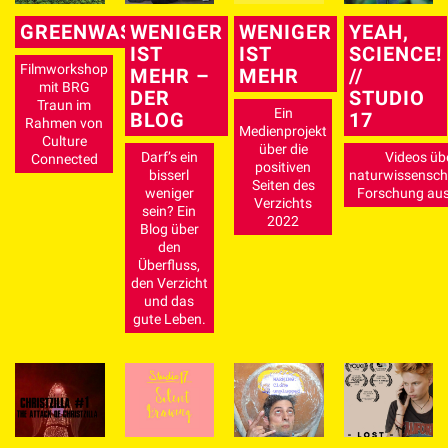
GREENWASHING
WENIGER
WENIGER
YEAH,
IST
IST
SCIENCE!
Filmworkshop
MEHR –
MEHR
//
mit BRG
DER
STUDIO
Traun im
Ein
BLOG
17
Rahmen von
Medienprojekt
Culture
über die
Darf’s ein
Videos üb
Connected
positiven
bisserl
naturwissenscha
Seiten des
weniger
Forschung aus
Verzichts
sein? Ein
2022
Blog über
den
Überfluss,
den Verzicht
und das
gute Leben.