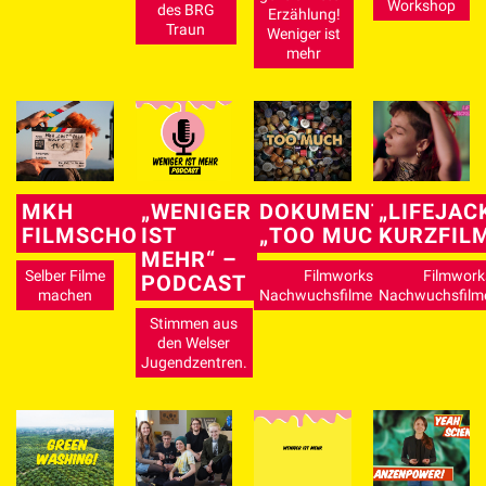
Workshop
des BRG
Erzählung!
Traun
Weniger ist
mehr
MKH
„WENIGER
DOKUMENTARFILM
„LIFEJAC
FILMSCHOOL
IST
„TOO MUCH“
KURZFIL
MEHR“ –
Selber Filme
Filmworkshop für
Filmwork
PODCAST
machen
Nachwuchsfilmemacher*innen
Nachwuchsfilm
Stimmen aus
den Welser
Jugendzentren.