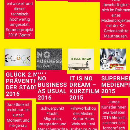
entwickelt und
beschäftigten
dieses
sich im Rahme
technisch
eines
hochwertig
Medienprojekte
umgesetzt.
mit der KZ-
Sommerprojekt
Gedenkstätte
2016 "Spots"
Mauthausen.
GLÜCK 2.NULL –
NO
IT IS NO
SUPERHE
PRÄVENTIONSPREIS
BUSINESS
DREAM –
MEDIENP
DER STADT WELS
AS USUAL
KURZFILM
2015
2016
2016
2015
Junge
Das Glück ist
KünstlerInnen
Schwerpunkt
Filmworkshop
meist nur ein
bearbeiteten
Flucht,
des Medien
kurzer
2015 filmisch,
Migration,
Kultur Haus
Moment und
zeichnerisch,
Integration und
Wels mit Leni
nie genau
fotografisch
Menschenrechte
Gruber im Zuge