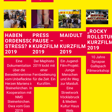
„ROCKY
HABEN
PRESS
MAIDULT
ROLLSTU
ORDENSSCHWESTERN
PAUSE –
–
KURZFIL
STRESS? KURZDOKU
KURZFILM
KURZFILM
2019
2019
2019
2019
10 Jahre
Eine
Der Mephisto
Ein Jugend-
Synapse
Dokumentation
2019 lockt mit
Film-Projekt.
Gallspach
über die
einer
Junge
Filmworkshop
Benediktinerinnen
Fernbedienung
Menschen
vom Unbefleckten
für die Zeit. Ein
und ihr Weg
Herzen Mariens in
Kurzfilm.
zur Maidult.
Steinerkirchen. In
Eine
Kooperation mit
Streetwork
NMS
Vöcklabruck
Steinerkirchen.
& Medien
Owa vom Gas
Kultur Haus
2019
Wels