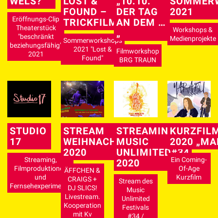
WELS?
LOST &
„10.10.
SOMMER
FOUND –
DER TAG
2021
Eröffnungs-Clip
TRICKFILM
AN DEM …
Theaterstück
Workshops &
„
"beschränkt
Medienprojekte
Sommerworkshops
beziehungsfähig"
2021 "Lost &
Filmworkshop
2021
Found"
BRG TRAUN
STUDIO
STREAM
STREAMING
KURZFIL
17
WEIHNACHTSCORONA
MUSIC
2020 „MA
2020
UNLIMITED#34
Streaming,
Ein Coming-
2020
Filmproduktionen
Of-Age
ÄFFCHEN &
und
Kurzfilm
CRAIGS +
Stream des
Fernsehexperimente
DJ SLICS!
Music
Livestream.
Unlimited
Kooperation
Festivals
mit Kv
#34 /