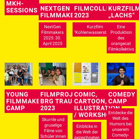
MKH-
NEXTGEN
FILMCOLLEGE
KURZFIL
SESSIONS
FILMMAKERS
2023
„LACHS“
NextGen
Kurzfilm
Eine
Filmmakers
"Kohlenwasserstoffe"
Produktion
2025: 30.
des
April 2025
orangecat
Filmkollektivs
YOUNG
FILMPROJEKT
COMIC,
COMEDY
FILMMAKERS
BRG TRAUN
CARTOON,
CAMP
CAMP
2023
ILLUSTRATION
Entdecke die
/ WORKSHOP
Welt des
Skurrile und
Humors bei
gruselige
Einblicke in
unserem
Filme von
die Welt der
Comedy-
Schüler:innen
gezeichneten