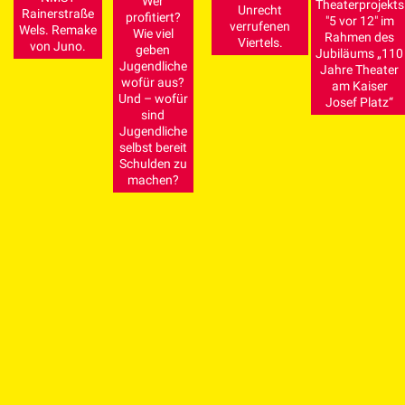
Wer
Theaterprojekts
Unrecht
Rainerstraße
profitiert?
"5 vor 12" im
verrufenen
Wels. Remake
Wie viel
Rahmen des
Viertels.
von Juno.
geben
Jubiläums „110
Jugendliche
Jahre Theater
wofür aus?
am Kaiser
Und – wofür
Josef Platz“
sind
Jugendliche
selbst bereit
Schulden zu
machen?