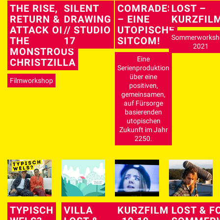
THE RISE,
SILENT
COMRADES
LOST –
RETURN &
DRAWING
– EINE
KURZFIL
ATTACK OF
// STUDIO
UTOPISCHE
Sommerworksh
THE
17
SITCOM!
2021
MONSTROUS
Eine
CHRISTZILLA
Serienproduktion
über eine
Filmworkshop
positiven,
gemeinsamen,
auf Fürsorge
basierenden
utopischen
Zukunft im Jahr
2250.
TYPISCH
VILLA
KURZFILM
LOST & F