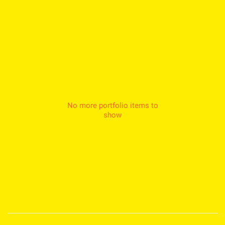
No more portfolio items to
show
Medien Kultur Haus |
Pollheimerstraße 17 | 4600 Wels
Facebook
Instagram
T.: 07242 207030 |
office@medienkulturhaus.at
YouTube
Dorf TV