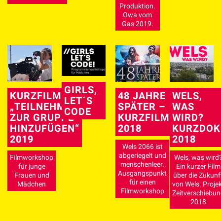
Produktion.
Owa vom
Gas 2019.
GIRLS,
KURZFILM
48 JAHRE
WELS,
LET´S
„TEILNEHMER
SPÄTER –
WAS
CODE
ZUR GRUPPE
KURZFILM
WIRD?
HINZUFÜGEN“
2018
KURZDOK
2019
2018
Wels 2066 ist
abgeriegelt und
Filmworkshop
Wels, was wird
menschenleer.
für junge
Ein kurzer Film
Ausgangspunkt
Frauen und
über die Zukunf
für einen
Mädchen
von Wels. Proje
Filmworkshop
Zeitverschiebun
2018