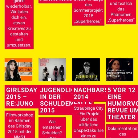
gleich
und textlich
des
wiederholbar.
das
Sommerprojekt
Wir laden
Phänomen
2015
dich ein,
„Superheroes“
„Superheroes“.
etwas
Kreatives zu
gestalten
und
umzusetzen.
GIRLSDAY
JUGENDLICHE
NACHBARSCHAFT
5 VOR 12
2015 –
IN DER
2014
EINE
RE:JUNO
SCHULDENFALLE
HUMORVO
Straubinga City
2015
REVUE U
- Ein Projekt
Filmworkshop
THEATER
über das
im Rahmen
Wie
alltägliche
des Girlsday
entstehen
Dokumentation
Unspektakuläre
2015 mit der
Schulden?
des
eines zu
NMS1