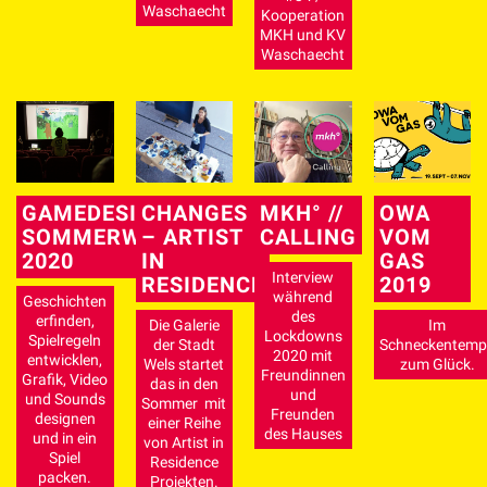
Waschaecht
Kooperation
MKH und KV
Waschaecht
GAMEDESIGN
CHANGES
MKH° //
OWA
SOMMERWORKSHOP
– ARTIST
CALLING
VOM
2020
IN
GAS
Interview
RESIDENCE
2019
während
Geschichten
des
erfinden,
Die Galerie
Im
Lockdowns
Spielregeln
der Stadt
Schneckentemp
2020 mit
entwicklen,
Wels startet
zum Glück.
Freundinnen
Grafik, Video
das in den
und
und Sounds
Sommer mit
Freunden
designen
einer Reihe
des Hauses
und in ein
von Artist in
Spiel
Residence
packen.
Projekten.