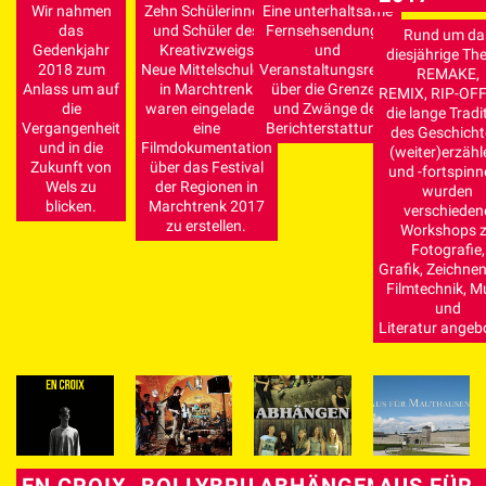
Wir nahmen
Zehn Schülerinnen
Eine unterhaltsame
das
und Schüler des
Fernsehsendungs-
Rund um da
Gedenkjahr
Kreativzweigs
und
diesjährige T
2018 zum
Neue Mittelschule 2
Veranstaltungsreihe
REMAKE,
Anlass um auf
in Marchtrenk
über die Grenzen
REMIX, RIP-OFF
die
waren eingeladen,
und Zwänge der
die lange Tradi
Vergangenheit
eine
Berichterstattung.
des Geschicht
und in die
Filmdokumentation
(weiter)erzähl
Zukunft von
über das Festival
und -fortspin
Wels zu
der Regionen in
wurden
blicken.
Marchtrenk 2017
verschieden
zu erstellen.
Workshops 
Fotografie,
Grafik, Zeichnen
Filmtechnik, M
und
Literatur angeb
ABHÄNGEN
AUS FÜR
EN CROIX
BOLLYBRUCK