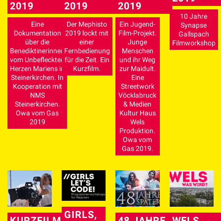
2019
2019
2019
10 Jahre
Eine
Der Mephisto
Ein Jugend-
Synapse
Dokumentation
2019 lockt mit
Film-Projekt.
Gallspach
über die
einer
Junge
Filmworkshop
Benediktinerinnen
Fernbedienung
Menschen
vom Unbefleckten
für die Zeit. Ein
und ihr Weg
Herzen Mariens in
Kurzfilm.
zur Maidult.
Steinerkirchen. In
Eine
Kooperation mit
Streetwork
NMS
Vöcklabruck
Steinerkirchen.
& Medien
Owa vom Gas
Kultur Haus
2019
Wels
Produktion.
Owa vom
Gas 2019.
GIRLS,
KURZFILM
48 JAHRE
WELS,