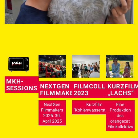
Video
MKH-
NEXTGEN
FILMCOLLEGE
KURZFIL
SESSIONS
FILMMAKERS
2023
„LACHS“
NextGen
Kurzfilm
Eine
Filmmakers
"Kohlenwasserstoffe"
Produktion
2025: 30.
des
April 2025
orangecat
Filmkollektivs