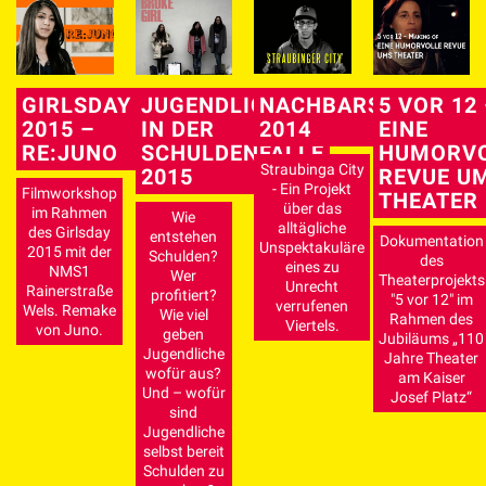
GIRLSDAY
JUGENDLICHE
NACHBARSCHAFT
5 VOR 12
2015 –
IN DER
2014
EINE
RE:JUNO
SCHULDENFALLE
HUMORVO
Straubinga City
2015
REVUE U
- Ein Projekt
Filmworkshop
THEATER
über das
im Rahmen
Wie
alltägliche
des Girlsday
entstehen
Dokumentation
Unspektakuläre
2015 mit der
Schulden?
des
eines zu
NMS1
Wer
Theaterprojekts
Unrecht
Rainerstraße
profitiert?
"5 vor 12" im
verrufenen
Wels. Remake
Wie viel
Rahmen des
Viertels.
von Juno.
geben
Jubiläums „110
Jugendliche
Jahre Theater
wofür aus?
am Kaiser
Und – wofür
Josef Platz“
sind
Jugendliche
selbst bereit
Schulden zu