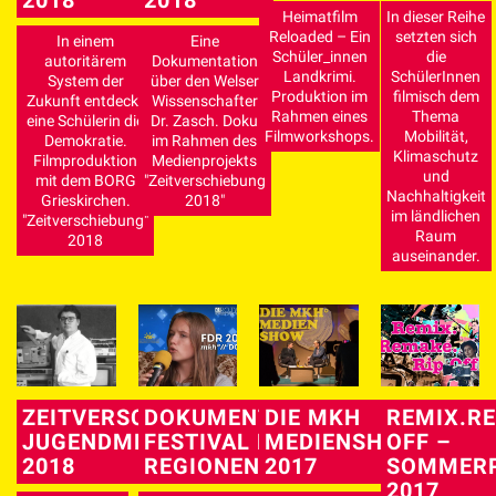
2018
2018
Heimatfilm
In dieser Reihe
Reloaded – Ein
setzten sich
In einem
Eine
Schüler_innen
die
autoritärem
Dokumentation
Landkrimi.
SchülerInnen
System der
über den Welser
Produktion im
filmisch dem
Zukunft entdeckt
Wissenschafter
Rahmen eines
Thema
eine Schülerin die
Dr. Zasch. Doku
Filmworkshops.
Mobilität,
Demokratie.
im Rahmen des
Klimaschutz
Filmproduktion
Medienprojekts
und
mit dem BORG
"Zeitverschiebung
Nachhaltigkeit
Grieskirchen.
2018"
im ländlichen
"Zeitverschiebung"
Raum
2018
auseinander.
ZEITVERSCHIEBUNG –
DOKUMENTATION
DIE MKH
REMIX.RE
JUGENDMEDIENPROJEKT
FESTIVAL DER
MEDIENSHOW
OFF –
2018
REGIONEN 2017
2017
SOMMER
2017