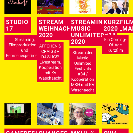
STUDIO
STREAM
STREAMING
KURZFIL
17
WEIHNACHTSCORONA
MUSIC
2020 „MA
2020
UNLIMITED#34
Streaming,
Ein Coming-
2020
Filmproduktionen
Of-Age
ÄFFCHEN &
und
Kurzfilm
CRAIGS +
Stream des
Fernsehexperimente
DJ SLICS!
Music
Livestream.
Unlimited
Kooperation
Festivals
mit Kv
#34 /
Waschaecht
Kooperation
MKH und KV
Waschaecht