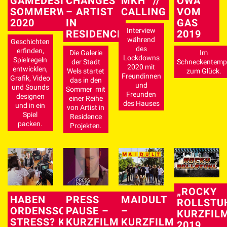
GAMEDESIGN
CHANGES
MKH° //
OWA
SOMMERWORKSHOP
– ARTIST
CALLING
VOM
2020
IN
GAS
Interview
RESIDENCE
2019
während
Geschichten
des
erfinden,
Die Galerie
Im
Lockdowns
Spielregeln
der Stadt
Schneckentemp
2020 mit
entwicklen,
Wels startet
zum Glück.
Freundinnen
Grafik, Video
das in den
und
und Sounds
Sommer mit
Freunden
designen
einer Reihe
des Hauses
und in ein
von Artist in
Spiel
Residence
packen.
Projekten.
„ROCKY
HABEN
PRESS
MAIDULT
ROLLSTU
ORDENSSCHWESTERN
PAUSE –
–
KURZFIL
STRESS? KURZDOKU
KURZFILM
KURZFILM
2019