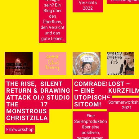
Verzichts
sein? Ein
2022
Blog über
den
Überfluss,
den Verzicht
und das
gute Leben.
THE RISE,
SILENT
COMRADES
LOST –
RETURN &
DRAWING
– EINE
KURZFIL
ATTACK OF
// STUDIO
UTOPISCHE
Sommerworksh
THE
17
SITCOM!
2021
MONSTROUS
Eine
CHRISTZILLA
Serienproduktion
über eine
Filmworkshop
positiven,
gemeinsamen,