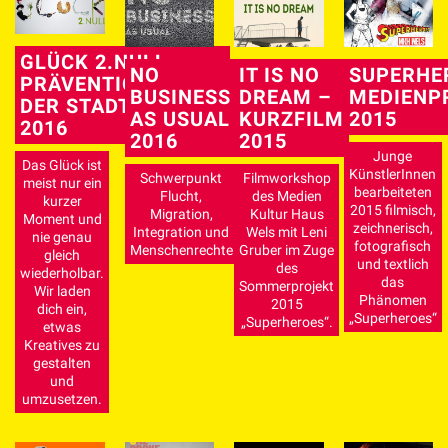
GLÜCK 2.NULL –
NO
IT IS NO
SUPERHE
PRÄVENTIONSPREIS
BUSINESS
DREAM –
MEDIENP
DER STADT WELS
AS USUAL
KURZFILM
2015
2016
2016
2015
Junge
Das Glück ist
KünstlerInnen
Schwerpunkt
Filmworkshop
meist nur ein
bearbeiteten
Flucht,
des Medien
kurzer
2015 filmisch,
Migration,
Kultur Haus
Moment und
zeichnerisch,
Integration und
Wels mit Leni
nie genau
fotografisch
Menschenrechte
Gruber im Zuge
gleich
und textlich
des
wiederholbar.
das
Sommerprojekt
Wir laden
Phänomen
2015
dich ein,
„Superheroes“
„Superheroes“.
etwas
Kreatives zu
gestalten
und
umzusetzen.