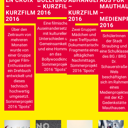
–
MAUTHAU
–
– KURZFILM
KURZFILM
–
KURZFILM
2016
2016
MEDIENP
2016
Eine filmische
2016
Auseinandersetzung
Zwei Gruppen
Über den
mit kulturellen
Mädchen und
Zeitraum von
SchülerInnen
Unterschieden und
zwei Treffpunke.
mehreren
der Stadt
Gemeinsamkeiten
Dokumentarische
Monaten
Straubing und
und eine Hommage
Fragmente eines
wurde von
eine Schulklass
an das
alltäglichen
einer Gruppe
des BG / BRG
Bollywoodkino.
Nachmittags.
junger Film-
Dr.
Sommerprojekt
Sommerprojekt
Enthusiasten
Schauerstraße
2016 "Spots"
2016 "Spots"
ein Drehbuch
Wels
entwickelt und
beschäftigten
dieses
sich im Rahme
technisch
eines
hochwertig
Medienprojekte
umgesetzt.
mit der KZ-
Sommerprojekt
Gedenkstätte
2016 "Spots"
Mauthausen.