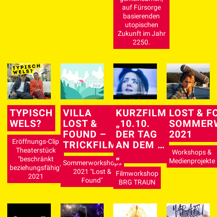
auf Fürsorge
basierenden
utopischen
Zukunft im Jahr
2250.
TYPISCH
VILLA
KURZFILM
LOST & F
WELS?
LOST &
„10.10.
SOMMER
FOUND –
DER TAG
2021
Eröffnungs-Clip
TRICKFILM
AN DEM …
Theaterstück
Workshops &
„
"beschränkt
Medienprojekte
Sommerworkshops
beziehungsfähig"
2021 "Lost &
Filmworkshop
2021
Found"
BRG TRAUN