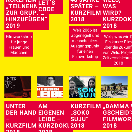
LET´S
„TEILNEHMER
SPÄTER –
WAS
CODE
ZUR GRUPPE
KURZFILM
WIRD?
HINZUFÜGEN“
2018
KURZDOK
2019
2018
Wels 2066 ist
abgeriegelt und
Filmworkshop
Wels, was wird
menschenleer.
für junge
Ein kurzer Film
Ausgangspunkt
Frauen und
über die Zukunf
für einen
Mädchen
von Wels. Proje
Filmworkshop
Zeitverschiebun
2018
UNTER
AM
KURZFILM
„DAMMA 
DER HAND
EIGENEN
„SOKO
GSCHEID’
–
LEIBE –
SUJU“
FILMWOR
KURZFILM
KURZDOKU
2018
2018