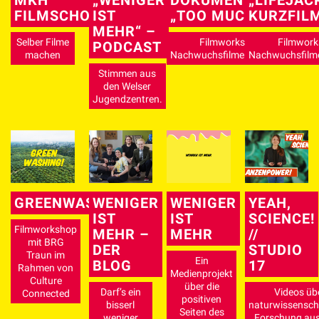
MKH
„WENIGER
DOKUMENTARFILM
„LIFEJAC
FILMSCHOOL
IST
„TOO MUCH“
KURZFIL
MEHR“ –
Selber Filme
Filmworkshop für
Filmwork
PODCAST
machen
Nachwuchsfilmemacher*innen
Nachwuchsfilm
Stimmen aus
den Welser
Jugendzentren.
GREENWASHING
WENIGER
WENIGER
YEAH,
IST
IST
SCIENCE!
Filmworkshop
MEHR –
MEHR
//
mit BRG
DER
STUDIO
Traun im
Ein
BLOG
17
Rahmen von
Medienprojekt
Culture
über die
Darf’s ein
Videos üb
Connected
positiven
bisserl
naturwissenscha
Seiten des
weniger
Forschung aus