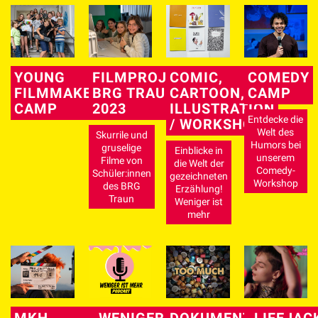
YOUNG
FILMPROJEKT
COMIC,
COMEDY
FILMMAKERS
BRG TRAUN
CARTOON,
CAMP
CAMP
2023
ILLUSTRATION
Entdecke die
/ WORKSHOP
Welt des
Skurrile und
Humors bei
gruselige
Einblicke in
unserem
Filme von
die Welt der
Comedy-
Schüler:innen
gezeichneten
Workshop
des BRG
Erzählung!
Traun
Weniger ist
mehr