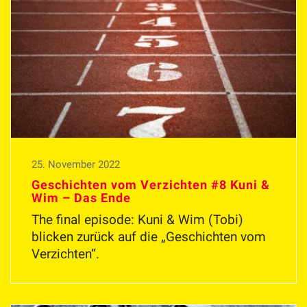
25. November 2022
Geschichten vom Verzichten #8 Kuni &
Wim – Das Ende
The final episode: Kuni & Wim (Tobi)
blicken zurück auf die „Geschichten vom
Verzichten“.