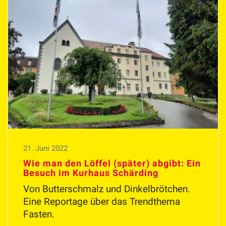
21. Juni 2022
Wie man den Löffel (später) abgibt: Ein
Besuch im Kurhaus Schärding
Von Butterschmalz und Dinkelbrötchen.
Eine Reportage über das Trendthema
Fasten.