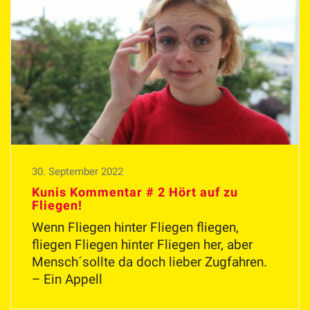
30. September 2022
Kunis Kommentar # 2 Hört auf zu
Fliegen!
Wenn Fliegen hinter Fliegen fliegen,
fliegen Fliegen hinter Fliegen her, aber
Mensch´sollte da doch lieber Zugfahren.
– Ein Appell