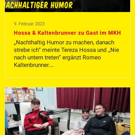
9. Februar 2023
Hossa & Kaltenbrunner zu Gast im MKH
„Nachthaltig Humor zu machen, danach
strebe ich“ meinte Tereza Hossa und „Nie
nach untern treten“ ergänzt Romeo
Kaltenbrunner.…