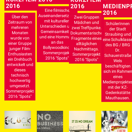
2016
MEDIENP
2016
Eine filmische
2016
Auseinandersetzung
Zwei Gruppen
Über den
mit kulturellen
Mädchen und
Zeitraum von
SchülerInnen
Unterschieden und
zwei Treffpunke.
mehreren
der Stadt
Gemeinsamkeiten
Dokumentarische
Monaten
Straubing und
und eine Hommage
Fragmente eines
wurde von
eine Schulklass
an das
alltäglichen
einer Gruppe
des BG / BRG
Bollywoodkino.
Nachmittags.
junger Film-
Dr.
Sommerprojekt
Sommerprojekt
Enthusiasten
Schauerstraße
2016 "Spots"
2016 "Spots"
ein Drehbuch
Wels
entwickelt und
beschäftigten
dieses
sich im Rahme
technisch
eines
hochwertig
Medienprojekte
umgesetzt.
mit der KZ-
Sommerprojekt
Gedenkstätte
2016 "Spots"
Mauthausen.