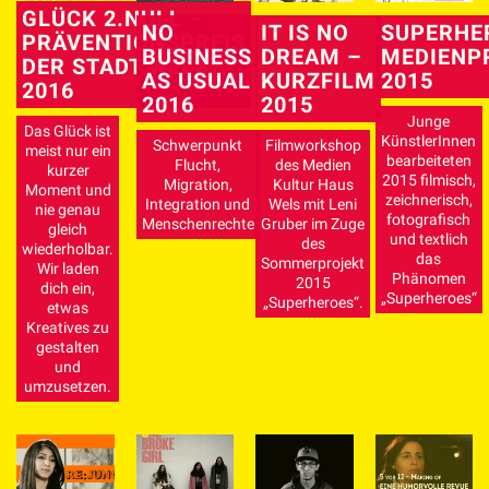
GLÜCK 2.NULL –
NO
IT IS NO
SUPERHE
PRÄVENTIONSPREIS
BUSINESS
DREAM –
MEDIENP
DER STADT WELS
AS USUAL
KURZFILM
2015
2016
2016
2015
Junge
Das Glück ist
KünstlerInnen
Schwerpunkt
Filmworkshop
meist nur ein
bearbeiteten
Flucht,
des Medien
kurzer
2015 filmisch,
Migration,
Kultur Haus
Moment und
zeichnerisch,
Integration und
Wels mit Leni
nie genau
fotografisch
Menschenrechte
Gruber im Zuge
gleich
und textlich
des
wiederholbar.
das
Sommerprojekt
Wir laden
Phänomen
2015
dich ein,
„Superheroes“
„Superheroes“.
etwas
Kreatives zu
gestalten
und
umzusetzen.