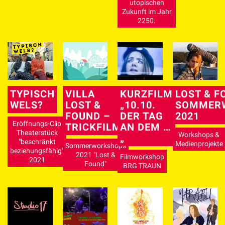
utopischen
Zukunft im Jahr
2250.
TYPISCH
VILLA
KURZFILM
LOST & F
WELS?
LOST &
„10.10.
SOMMER
FOUND –
DER TAG
2021
Eröffnungs-Clip
TRICKFILM
AN DEM …
Theaterstück
Workshops &
„
"beschränkt
Medienprojekte
Sommerworkshops
beziehungsfähig"
2021 "Lost &
Filmworkshop
2021
Found"
BRG TRAUN