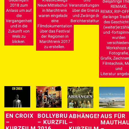
diesjährige T
2018 zum
Neue Mittelschule 2
Veranstaltungsreihe
REMAKE,
Anlass um auf
in Marchtrenk
über die Grenzen
REMIX, RIP-OFF
die
waren eingeladen,
und Zwänge der
die lange Tradi
Vergangenheit
eine
Berichterstattung.
des Geschicht
und in die
Filmdokumentation
(weiter)erzähl
Zukunft von
über das Festival
und -fortspin
Wels zu
der Regionen in
wurden
blicken.
Marchtrenk 2017
verschieden
zu erstellen.
Workshops 
Fotografie,
Grafik, Zeichnen
Filmtechnik, M
und
Literatur angeb
ABHÄNGEN
AUS FÜR
EN CROIX
BOLLYBRUCK
–
MAUTHAU
–
– KURZFILM
KURZFILM
–
KURZFILM
2016