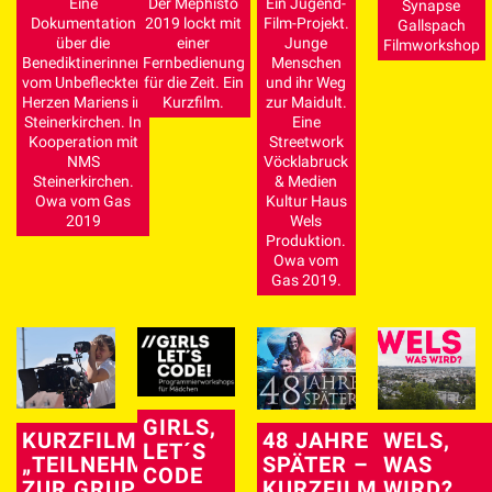
Eine
Der Mephisto
Ein Jugend-
Synapse
Dokumentation
2019 lockt mit
Film-Projekt.
Gallspach
über die
einer
Junge
Filmworkshop
Benediktinerinnen
Fernbedienung
Menschen
vom Unbefleckten
für die Zeit. Ein
und ihr Weg
Herzen Mariens in
Kurzfilm.
zur Maidult.
Steinerkirchen. In
Eine
Kooperation mit
Streetwork
NMS
Vöcklabruck
Steinerkirchen.
& Medien
Owa vom Gas
Kultur Haus
2019
Wels
Produktion.
Owa vom
Gas 2019.
GIRLS,
KURZFILM
48 JAHRE
WELS,
LET´S
„TEILNEHMER
SPÄTER –
WAS
CODE
ZUR GRUPPE
KURZFILM
WIRD?