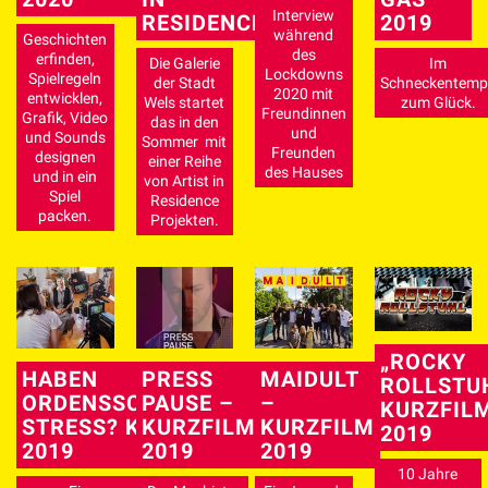
Interview
RESIDENCE
2019
während
Geschichten
des
erfinden,
Die Galerie
Im
Lockdowns
Spielregeln
der Stadt
Schneckentemp
2020 mit
entwicklen,
Wels startet
zum Glück.
Freundinnen
Grafik, Video
das in den
und
und Sounds
Sommer mit
Freunden
designen
einer Reihe
des Hauses
und in ein
von Artist in
Spiel
Residence
packen.
Projekten.
„ROCKY
HABEN
PRESS
MAIDULT
ROLLSTU
ORDENSSCHWESTERN
PAUSE –
–
KURZFIL
STRESS? KURZDOKU
KURZFILM
KURZFILM
2019
2019
2019
2019
10 Jahre