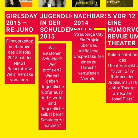
GIRLSDAY
JUGENDLICHE
NACHBARSCHAFT
5 VOR 12
2015 –
IN DER
2014
EINE
RE:JUNO
SCHULDENFALLE
HUMORVO
Straubinga City
2015
REVUE U
- Ein Projekt
Filmworkshop
THEATER
über das
im Rahmen
Wie
alltägliche
des Girlsday
entstehen
Dokumentation
Unspektakuläre
2015 mit der
Schulden?
des
eines zu
NMS1
Wer
Theaterprojekts
Unrecht
Rainerstraße
profitiert?
"5 vor 12" im
verrufenen
Wels. Remake
Wie viel
Rahmen des
Viertels.
von Juno.
geben
Jubiläums „110
Jugendliche
Jahre Theater
wofür aus?
am Kaiser
Und – wofür
Josef Platz“
sind
Jugendliche
selbst bereit
Schulden zu
machen?