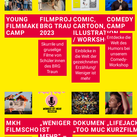
YOUNG
FILMPROJEKT
COMIC,
COMEDY
FILMMAKERS
BRG TRAUN
CARTOON,
CAMP
CAMP
2023
ILLUSTRATION
Entdecke die
/ WORKSHOP
Welt des
Skurrile und
Humors bei
gruselige
Einblicke in
unserem
Filme von
die Welt der
Comedy-
Schüler:innen
gezeichneten
Workshop
des BRG
Erzählung!
Traun
Weniger ist
mehr
MKH
„WENIGER
DOKUMENTARFILM
„LIFEJAC
FILMSCHOOL
IST
„TOO MUCH“
KURZFIL
MEHR“ –