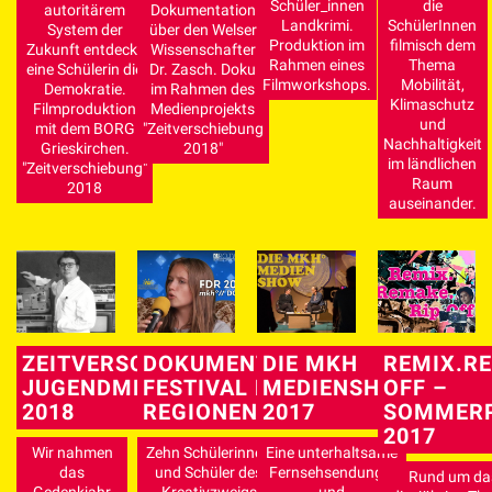
Schüler_innen
die
autoritärem
Dokumentation
Landkrimi.
SchülerInnen
System der
über den Welser
Produktion im
filmisch dem
Zukunft entdeckt
Wissenschafter
Rahmen eines
Thema
eine Schülerin die
Dr. Zasch. Doku
Filmworkshops.
Mobilität,
Demokratie.
im Rahmen des
Klimaschutz
Filmproduktion
Medienprojekts
und
mit dem BORG
"Zeitverschiebung
Nachhaltigkeit
Grieskirchen.
2018"
im ländlichen
"Zeitverschiebung"
Raum
2018
auseinander.
ZEITVERSCHIEBUNG –
DOKUMENTATION
DIE MKH
REMIX.RE
JUGENDMEDIENPROJEKT
FESTIVAL DER
MEDIENSHOW
OFF –
2018
REGIONEN 2017
2017
SOMMER
2017
Wir nahmen
Zehn Schülerinnen
Eine unterhaltsame
das
und Schüler des
Fernsehsendungs-
Rund um da
Gedenkjahr
Kreativzweigs
und