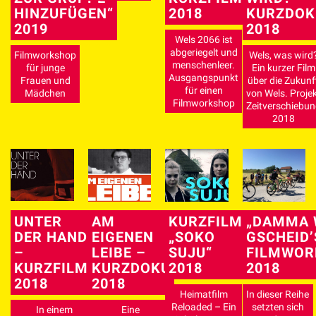
HINZUFÜGEN“
2018
KURZDOK
2019
2018
Wels 2066 ist
abgeriegelt und
Filmworkshop
Wels, was wird
menschenleer.
für junge
Ein kurzer Film
Ausgangspunkt
Frauen und
über die Zukunf
für einen
Mädchen
von Wels. Proje
Filmworkshop
Zeitverschiebun
2018
UNTER
AM
KURZFILM
„DAMMA 
DER HAND
EIGENEN
„SOKO
GSCHEID’
–
LEIBE –
SUJU“
FILMWOR
KURZFILM
KURZDOKU
2018
2018
2018
2018
Heimatfilm
In dieser Reihe
Reloaded – Ein
setzten sich
In einem
Eine