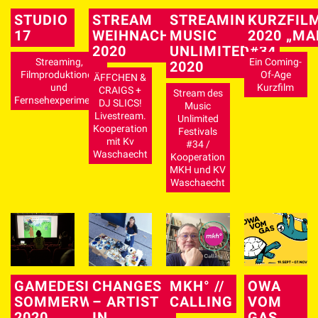
STUDIO
STREAM
STREAMING
KURZFIL
17
WEIHNACHTSCORONA
MUSIC
2020 „MA
2020
UNLIMITED#34
Streaming,
Ein Coming-
2020
Filmproduktionen
Of-Age
ÄFFCHEN &
und
Kurzfilm
CRAIGS +
Stream des
Fernsehexperimente
DJ SLICS!
Music
Livestream.
Unlimited
Kooperation
Festivals
mit Kv
#34 /
Waschaecht
Kooperation
MKH und KV
Waschaecht
GAMEDESIGN
CHANGES
MKH° //
OWA
SOMMERWORKSHOP
– ARTIST
CALLING
VOM
2020
IN
GAS