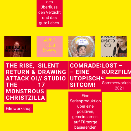
den
Überfluss,
den Verzicht
und das
gute Leben.
THE RISE,
SILENT
COMRADES
LOST –
RETURN &
DRAWING
– EINE
KURZFIL
ATTACK OF
// STUDIO
UTOPISCHE
Sommerworksh
THE
17
SITCOM!
2021
MONSTROUS
Eine
CHRISTZILLA
Serienproduktion
über eine
Filmworkshop
positiven,
gemeinsamen,
auf Fürsorge
basierenden