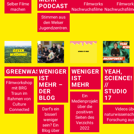
Selber Filme
Filmworkshop für
Filmwork
PODCAST
machen
Nachwuchsfilmemacher*innen
Nachwuchsfilm
Stimmen aus
den Welser
Jugendzentren.
GREENWASHING
WENIGER
WENIGER
YEAH,
IST
IST
SCIENCE!
Filmworkshop
MEHR –
MEHR
//
mit BRG
DER
STUDIO
Traun im
Ein
BLOG
17
Rahmen von
Medienprojekt
Culture
über die
Darf’s ein
Videos üb
Connected
positiven
bisserl
naturwissenscha
Seiten des
weniger
Forschung aus
Verzichts
sein? Ein
2022
Blog über