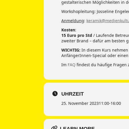
gestalterischen Möglichkeiten in d
Workshopleitung: Josseline Engele
Anmeldung
:
keramik@medienkultu
Kosten
:
15 Euro pro Std
/ Laufende Betreuun
zweiter Brand – dafür am besten g
WICHTIG:
In diesem Kurs nehmen w
AnfängerInnen-Special oder einen
Im
FAQ
findest du häufige Fragen 
UHRZEIT
25. November 2023
11:00
-
16:00
LEARN MORE