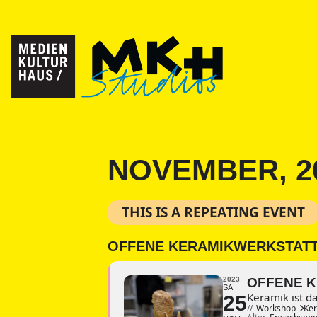
NOVEMBER, 2
THIS IS A REPEATING EVENT
OFFENE KERAMIKWERKSTATT
2023
OFFENE K
SA
Keramik ist d
25
//
Workshop
Ker