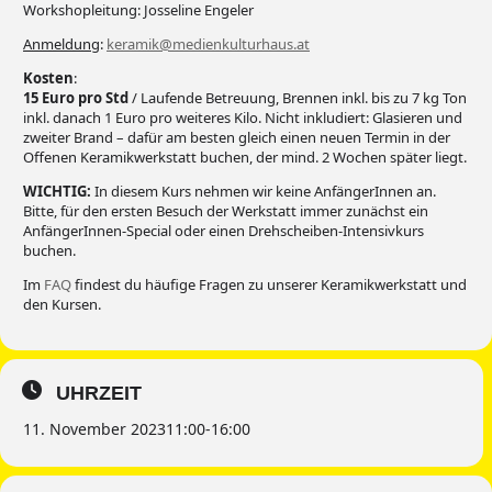
Workshopleitung: Josseline Engeler
Anmeldung
:
keramik@medienkulturhaus.at
Kosten
:
15 Euro pro Std
/ Laufende Betreuung, Brennen inkl. bis zu 7 kg Ton
inkl. danach 1 Euro pro weiteres Kilo. Nicht inkludiert: Glasieren und
zweiter Brand – dafür am besten gleich einen neuen Termin in der
Offenen Keramikwerkstatt buchen, der mind. 2 Wochen später liegt.
WICHTIG:
In diesem Kurs nehmen wir keine AnfängerInnen an.
Bitte, für den ersten Besuch der Werkstatt immer zunächst ein
AnfängerInnen-Special oder einen Drehscheiben-Intensivkurs
buchen.
Im
FAQ
findest du häufige Fragen zu unserer Keramikwerkstatt und
den Kursen.
UHRZEIT
11. November 2023
11:00
-
16:00