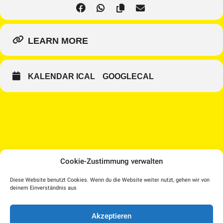
LEARN MORE
KALENDAR ICAL
GOOGLECAL
Cookie-Zustimmung verwalten
Medien Kultur Haus |
Diese Website benutzt Cookies. Wenn du die Website weiter nutzt, gehen wir von
Pollheimerstraße 17 | 4600 Wels
deinem Einverständnis aus
Facebook
Instagram
T.: 07242 207030 |
office@medienkulturhaus.at
YouTube
Dorf TV
Akzeptieren