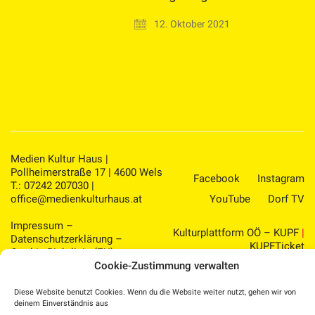
12. Oktober 2021
Medien Kultur Haus |
Pollheimerstraße 17 | 4600 Wels
Facebook
Instagram
T.: 07242 207030 |
office@medienkulturhaus.at
YouTube
Dorf TV
Impressum
–
Kulturplattform OÖ – KUPF
|
Datenschutzerklärung
–
KUPFTicket
Cookie-Richtlinie (EU)
Kinderschutzkonzept
Cookie-Zustimmung verwalten
–
Presse
Diese Website benutzt Cookies. Wenn du die Website weiter nutzt, gehen wir von
deinem Einverständnis aus