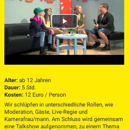
Alter:
ab 12 Jahren
Dauer:
5 Std.
Kosten:
12 Euro / Person
Wir schlüpfen in unterschiedliche Rollen, wie
Moderation, Gäste, Live-Regie und
Kamerafrau/mann. Am Schluss wird gemeinsam
eine Talkshow aufgenommen, zu einem Thema