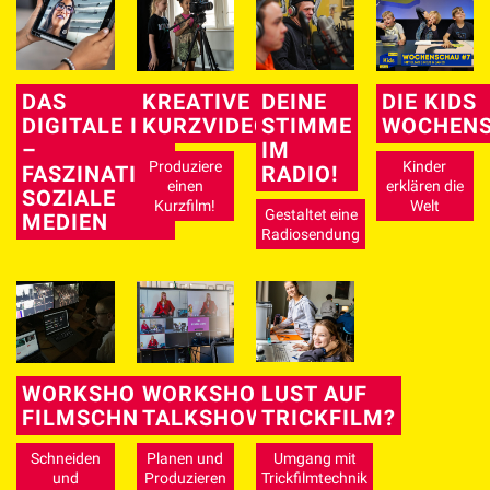
DAS
KREATIVE
DEINE
DIE KIDS
DIGITALE ICH
KURZVIDEOS
STIMME
WOCHEN
–
IM
Produziere
Kinder
FASZINATION
RADIO!
einen
erklären die
SOZIALE
Kurzfilm!
Welt
Gestaltet eine
MEDIEN
Radiosendung
WORKSHOP
WORKSHOP
LUST AUF
FILMSCHNITT
TALKSHOW
TRICKFILM?
Schneiden
Planen und
Umgang mit
und
Produzieren
Trickfilmtechnik