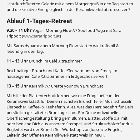
lichtdurchfluteten Galerie mit einem Morgengruß in den Tag starten
und die kreative Energie gleich in der Keramikwerkstatt umsetzen?
Ablauf 1-Tages-Retreat
9.30 – 11 Uhr
Yoga – Morning Flow /// Soulfood Yoga mit Sara
Trippolt (
www.saratrippolt.at
)
Mit Saras dynamischem Morning Flow starten wir kraftvoll &
lebendig in den Tag.
11 – 13 Uhr
Brunch im Café X.tra.zimmer
Reichhaltiger Brunch und Kaffee/Tee wird uns von Emely im
hauseigenen Café X.tra.zimmer im Erdgeschos serviert.
13 – 15 Uhr
Keramik /// Create your own Brunch Set
Mithilfe der Plattentechnik formen wir eine Etage tiefer in der
Keramikwerkstatt für Deinen nächsten Brunch Teller, Müslischüsseln,
Eierbecher, Kaffee- & Teehäferln. Alles, was das Herz begehrt für Dein
persönlich gestaltetes Brunchgeschirr. Für Deine individuelle
Oberflächengestaltung bring gern Blumen, Blätter, Stoffe o.ä. mit
oder bediene Dich aus unserem Stempel- und Strukturhölzerfundus.
Begleitet wird der Brunch-Set-Workshop von Josseline Engeler,
Leiterin der Offenen Keramikwerkstatt Wels im MKH.