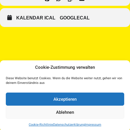
KALENDAR ICAL
GOOGLECAL
Cookie-Zustimmung verwalten
Medien Kultur Haus |
Diese Website benutzt Cookies. Wenn du die Website weiter nutzt, gehen wir von
Pollheimerstraße 17 | 4600 Wels
deinem Einverständnis aus
Facebook
Instagram
T.: 07242 207030 |
office@medienkulturhaus.at
YouTube
Dorf TV
Akzeptieren
Impressum
–
Kulturplattform OÖ – KUPF
|
Datenschutzerklärung
–
KUPFTicket
Ablehnen
Cookie-Richtlinie (EU)
Kinderschutzkonzept
–
Presse
Cookie-Richtlinie
Datenschutzerklärung
Impressum