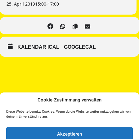
25. April 2019
15:00
-
17:00
KALENDAR ICAL
GOOGLECAL
Cookie-Zustimmung verwalten
Medien Kultur Haus |
Diese Website benutzt Cookies. Wenn du die Website weiter nutzt, gehen wir von
Pollheimerstraße 17 | 4600 Wels
deinem Einverständnis aus
Facebook
Instagram
T.: 07242 207030 |
office@medienkulturhaus.at
YouTube
Dorf TV
Akzeptieren
Impressum
–