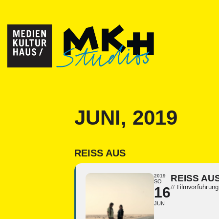
JUNI, 2019
REISS AUS
2019
REISS AU
SO
//
Filmvorführung
16
JUN