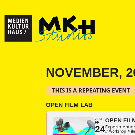
NOVEMBER, 2
THIS IS A REPEATING EVENT
OPEN FILM LAB
2023
OPEN FIL
FR
Experimentier
24
//
Workshop
Fil