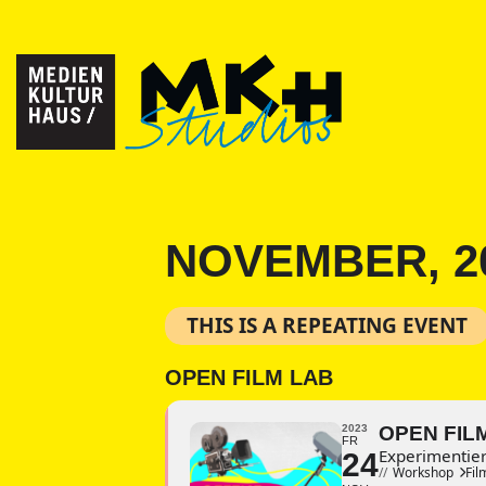
NOVEMBER, 2
THIS IS A REPEATING EVENT
OPEN FILM LAB
2023
OPEN FIL
FR
Experimentier
24
//
Workshop
Fil