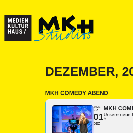
DEZEMBER, 2
MKH COMEDY ABEND
2023
MKH COM
FR
Unsere neue 
01
//
DEZ