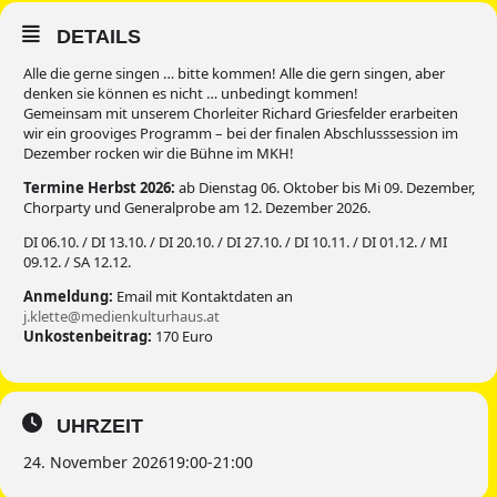
DETAILS
Alle die gerne singen … bitte kommen! Alle die gern singen, aber
denken sie können es nicht … unbedingt kommen!
Gemeinsam mit unserem Chorleiter Richard Griesfelder erarbeiten
wir ein grooviges Programm – bei der finalen Abschlusssession im
Dezember rocken wir die Bühne im MKH!
Termine Herbst 2026:
ab Dienstag 06. Oktober bis Mi 09. Dezember,
Chorparty und Generalprobe am 12. Dezember 2026.
DI 06.10. / DI 13.10. / DI 20.10. / DI 27.10. / DI 10.11. / DI 01.12. / MI
09.12. / SA 12.12.
Anmeldung:
Email mit Kontaktdaten an
j.klette@medienkulturhaus.at
Unkostenbeitrag:
170 Euro
UHRZEIT
24. November 2026
19:00
-
21:00