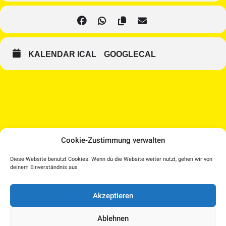
KALENDAR ICAL
GOOGLECAL
Cookie-Zustimmung verwalten
Medien Kultur Haus |
Diese Website benutzt Cookies. Wenn du die Website weiter nutzt, gehen wir von
Pollheimerstraße 17 | 4600 Wels
deinem Einverständnis aus
Facebook
Instagram
T.: 07242 207030 |
office@medienkulturhaus.at
YouTube
Dorf TV
Akzeptieren
Impressum
–
Kulturplattform OÖ – KUPF
|
Datenschutzerklärung
–
KUPFTicket
Ablehnen
Cookie-Richtlinie (EU)