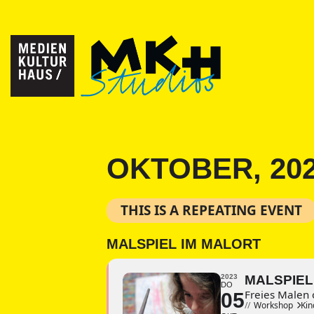
OKTOBER, 20
THIS IS A REPEATING EVENT
MALSPIEL IM MALORT
2023
MALSPIEL
DO
Freies Malen
05
//
Workshop
Ki