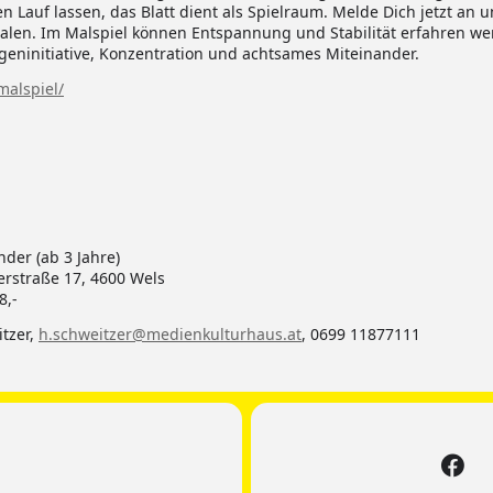
n Lauf lassen, das Blatt dient als Spielraum.
Melde Dich jetzt an u
Malen.
Im Malspiel können Entspannung und Stabilität erfahren werd
igeninitiative, Konzentration und achtsames Miteinander.
malspiel/
der (ab 3 Jahre)
rstraße 17, 4600 Wels
8,-
tzer,
h.schweitzer@medienkulturhaus.at
, 0699 11877111