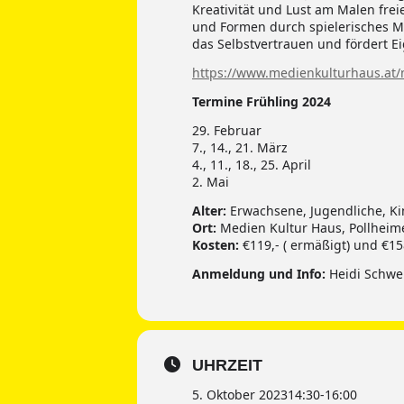
Kreativität und Lust am Malen freie
und Formen durch spielerisches 
das Selbstvertrauen und fördert E
https://www.medienkulturhaus.at/
Termine Frühling 2024
29. Februar
7., 14., 21. März
4., 11., 18., 25. April
2. Mai
Alter:
Erwachsene, Jugendliche, Kin
Ort:
Medien Kultur Haus, Pollheime
Kosten:
€119,- ( ermäßigt) und €15
Anmeldung und Info:
Heidi Schwei
UHRZEIT
5. Oktober 2023
14:30
-
16:00