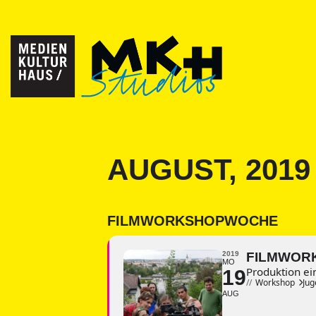
AUGUST, 2019
FILMWORKSHOPWOCHE
2019
FILMWOR
MO
Produktion e
19
//
Workshop
Jug
AUG