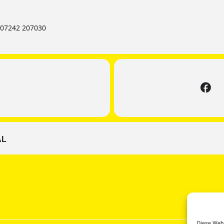
 07242 207030
AL
Diese Webs