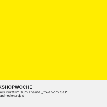
KSHOPWOCHE
ines Kurzfilm zum Thema „Owa vom Gas"
endmedienprojekt