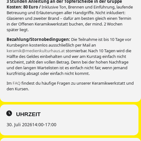
3 Stunden Anleitung an der Töpferscheibe in der Gruppe
Kosten:
80 Euro /
Inklusive Ton, Brennen und Einführung, laufende
Betreuung und Erläuterungen aller Handgriffe. Nicht inkludiert:
Glasieren und zweiter Brand – dafür am besten gleich einen Termin
in der Offenen Keramikwerkstatt buchen, der mind. 2 Wochen
später liegt.
Bezahlung/Stornobedingugen:
Die Teilnahme ist bis 10 Tage vor
Kursbeginn kostenlos ausschließlich per Mail an
keramik@medienkulturhaus.at
stornierbar. Nach 10 Tagen wird die
Hälfte des Geldes einbehalten und wer am Kurstag einfach nicht
erscheint, zahlt den vollen Betrag. Denn bei der hohen Nachfrage
und den langen Wartelisten ist es einfach nicht fair, wenn jemand
kurzfristig absagt oder einfach nicht kommt.
Im
FAQ
findest du häufige Fragen zu unserer Keramikwerkstatt und
den Kursen.
UHRZEIT
30. Juli 2026
14:00
-
17:00