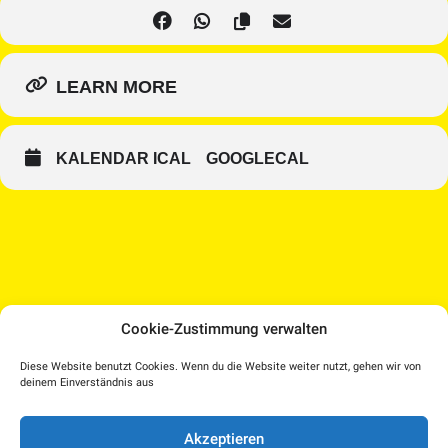
LEARN MORE
KALENDAR ICAL
GOOGLECAL
Cookie-Zustimmung verwalten
Medien Kultur Haus |
Diese Website benutzt Cookies. Wenn du die Website weiter nutzt, gehen wir von
Pollheimerstraße 17 | 4600 Wels
deinem Einverständnis aus
Facebook
Instagram
T.: 07242 207030 |
office@medienkulturhaus.at
YouTube
Dorf TV
Akzeptieren