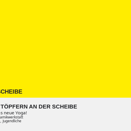
SCHEIBE
 TÖPFERN AN DER SCHEIBE
as neue Yoga!
amikwerkstatt
,
Jugendliche