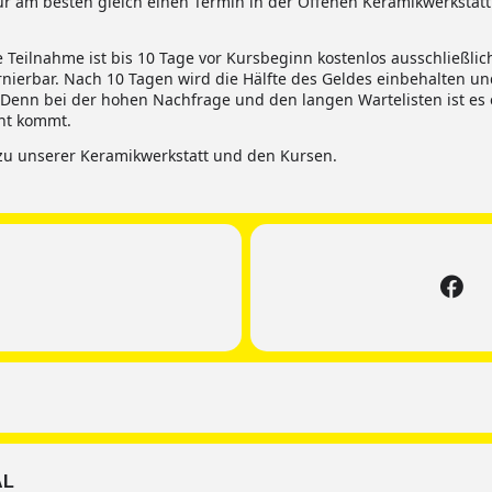
ür am besten gleich einen Termin in der Offenen Keramikwerkstat
 Teilnahme ist bis 10 Tage vor Kursbeginn kostenlos ausschließlic
rnierbar. Nach 10 Tagen wird die Hälfte des Geldes einbehalten un
. Denn bei der hohen Nachfrage und den langen Wartelisten ist es 
cht kommt.
zu unserer Keramikwerkstatt und den Kursen.
AL