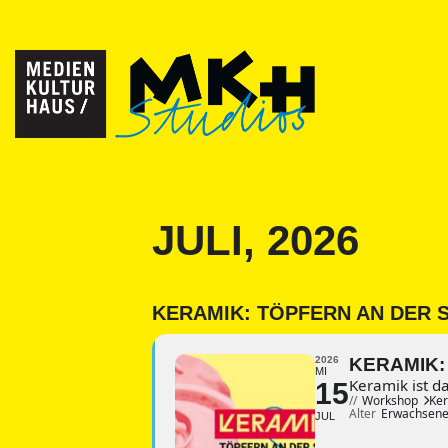
JULI, 2026
KERAMIK: TÖPFERN AN DER 
2026
KERAMIK:
MI
Keramik ist d
15
//
Workshop
Ker
Alter
Erwachsene
JUL