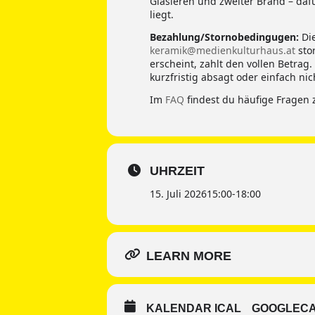
Glasieren und zweiter Brand – daf
liegt.
Bezahlung/Stornobedingugen:
Die
keramik@medienkulturhaus.at
sto
erscheint, zahlt den vollen Betrag
kurzfristig absagt oder einfach ni
Im
FAQ
findest du häufige Fragen 
UHRZEIT
15. Juli 2026
15:00
-
18:00
LEARN MORE
KALENDAR ICAL
GOOGLEC