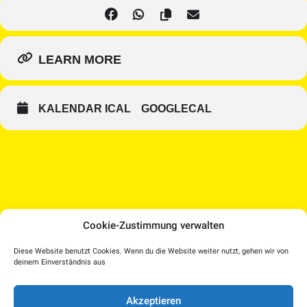
LEARN MORE
KALENDAR ICAL
GOOGLECAL
Cookie-Zustimmung verwalten
Medien Kultur Haus |
Diese Website benutzt Cookies. Wenn du die Website weiter nutzt, gehen wir von
Pollheimerstraße 17 | 4600 Wels
deinem Einverständnis aus
Facebook
Instagram
T.: 07242 207030 |
office@medienkulturhaus.at
YouTube
Dorf TV
Akzeptieren