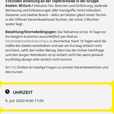
3 Stunden Anleitung an der Töpferscheibe in der Gruppe
Kosten:
80 Euro /
Inklusive Ton, Brennen und Einführung, laufende
Betreuung und Erläuterungen aller Handgriffe. Nicht inkludiert:
Glasieren und zweiter Brand – dafür am besten gleich einen Termin
in der Offenen Keramikwerkstatt buchen, der mind. 2 Wochen
später liegt.
Bezahlung/Stornobedingugen:
Die Teilnahme ist bis 10 Tage vor
Kursbeginn kostenlos ausschließlich per Mail an
keramik@medienkulturhaus.at
stornierbar. Nach 10 Tagen wird die
Hälfte des Geldes einbehalten und wer am Kurstag einfach nicht
erscheint, zahlt den vollen Betrag. Denn bei der hohen Nachfrage
und den langen Wartelisten ist es einfach nicht fair, wenn jemand
kurzfristig absagt oder einfach nicht kommt.
Im
FAQ
findest du häufige Fragen zu unserer Keramikwerkstatt und
den Kursen.
UHRZEIT
9. Juli 2026
14:00
-
17:00