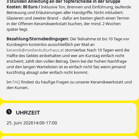
3 Stunden Anleitung an der Töpferscheibe in der Gruppe
Kosten:
80 Euro /
Inklusive Ton, Brennen und Einführung, laufende
Betreuung und Erläuterungen aller Handgriffe. Nicht inkludiert:
Glasieren und zweiter Brand – dafür am besten gleich einen Termin
in der Offenen Keramikwerkstatt buchen, der mind. 2 Wochen
später liegt.
Bezahlung/Stornobedingugen:
Die Teilnahme ist bis 10 Tage vor
Kursbeginn kostenlos ausschließlich per Mail an
keramik@medienkulturhaus.at
stornierbar. Nach 10 Tagen wird die
Hälfte des Geldes einbehalten und wer am Kurstag einfach nicht
erscheint, zahlt den vollen Betrag. Denn bei der hohen Nachfrage
und den langen Wartelisten ist es einfach nicht fair, wenn jemand
kurzfristig absagt oder einfach nicht kommt.
Im
FAQ
findest du häufige Fragen zu unserer Keramikwerkstatt und
den Kursen.
UHRZEIT
25. Juni 2026
14:00
-
17:00