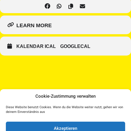
LEARN MORE
KALENDAR ICAL
GOOGLECAL
Cookie-Zustimmung verwalten
Medien Kultur Haus |
Diese Website benutzt Cookies. Wenn du die Website weiter nutzt, gehen wir von
Pollheimerstraße 17 | 4600 Wels
deinem Einverständnis aus
Facebook
Instagram
T.: 07242 207030 |
office@medienkulturhaus.at
YouTube
Dorf TV
Akzeptieren