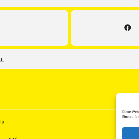
AL
Diese Webs
Einverstän
ls