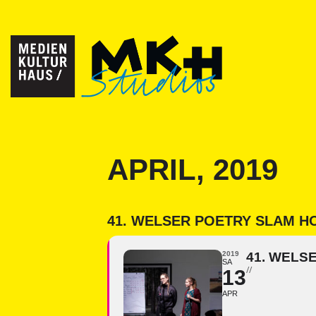
APRIL, 2019
41. WELSER POETRY SLAM H
2019
41. WELS
SA
//
13
APR