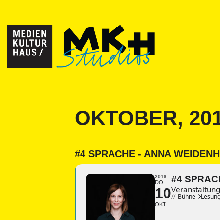
OKTOBER, 20
#4 SPRACHE - ANNA WEIDEN
2019
#4 SPRAC
DO
Veranstaltun
10
//
Bühne
Lesun
OKT