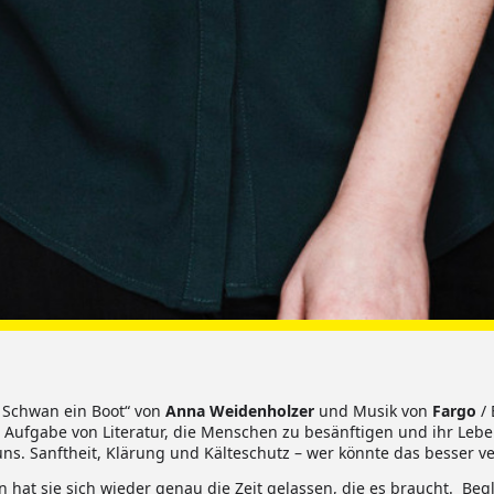
 Schwan ein Boot“ von
Anna Weidenholzer
und Musik von
Fargo
/ 
ste Aufgabe von Literatur, die Menschen zu besänftigen und ihr Lebe
uns. Sanftheit, Klärung und Kälteschutz – wer könnte das besser v
 hat sie sich wieder genau die Zeit gelassen, die es braucht. Beg