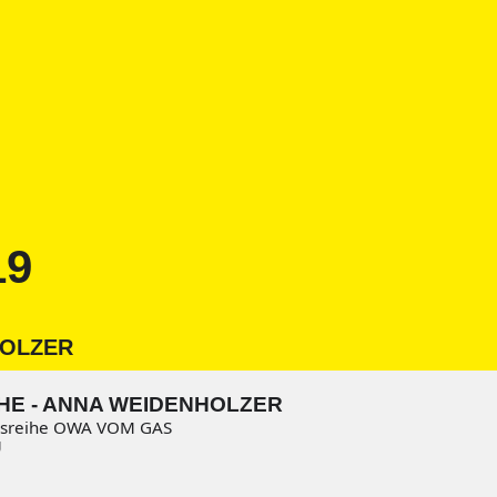
19
HOLZER
HE - ANNA WEIDENHOLZER
gsreihe OWA VOM GAS
g