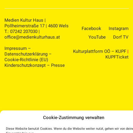
Medien Kultur Haus |
Pollheimerstraße 17 | 4600 Wels
Facebook
Instagram
T.: 07242 207030 |
office@medienkulturhaus.at
YouTube
Dorf TV
Impressum
–
Kulturplattform OÖ – KUPF
|
Datenschutzerklärung
–
KUPFTicket
Cookie-Richtlinie (EU)
Kinderschutzkonzept
–
Presse
Cookie-Zustimmung verwalten
Diese Website benutzt Cookies. Wenn du die Website weiter nutzt, gehen wir von dei