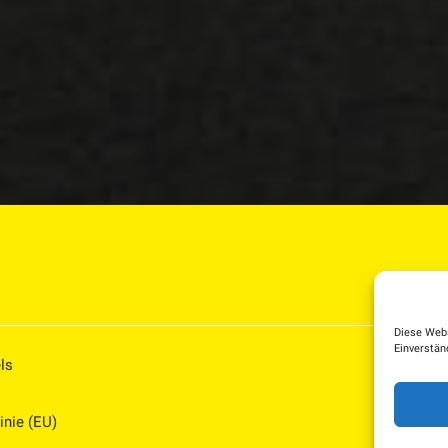
Diese Webs
Einverstän
ls
inie (EU)