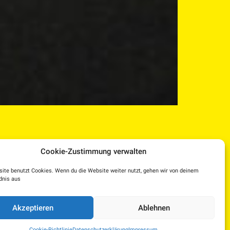
Cookie-Zustimmung verwalten
ite benutzt Cookies. Wenn du die Website weiter nutzt, gehen wir von deinem
dnis aus
Facebook
Instagram
YouTube
Dorf TV
Akzeptieren
Ablehnen
Kulturplattform OÖ – KUPF
|
KUPFTicket
Cookie-Richtlinie
Datenschutzerklärung
Impressum