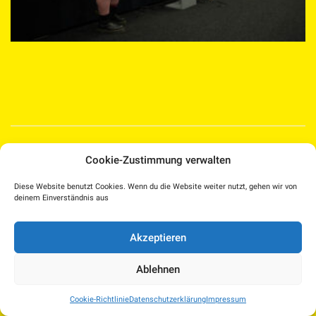
Medien Kultur Haus |
Cookie-Zustimmung verwalten
Pollheimerstraße 17 | 4600 Wels
Facebook
Instagram
T.: 07242 207030 |
Diese Website benutzt Cookies. Wenn du die Website weiter nutzt, gehen wir von
office@medienkulturhaus.at
YouTube
Dorf TV
deinem Einverständnis aus
Impressum
–
Kulturplattform OÖ – KUPF
|
Datenschutzerklärung
–
Akzeptieren
KUPFTicket
Cookie-Richtlinie (EU)
Kinderschutzkonzept
–
Presse
Ablehnen
Cookie-Richtlinie
Datenschutzerklärung
Impressum