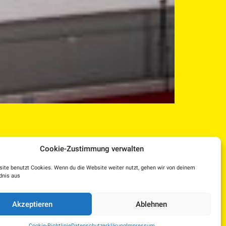
Cookie-Zustimmung verwalten
ite benutzt Cookies. Wenn du die Website weiter nutzt, gehen wir von deinem
dnis aus
Facebook
Instagram
YouTube
Dorf TV
Akzeptieren
Ablehnen
Kulturplattform OÖ – KUPF
|
KUPFTicket
Cookie-Richtlinie
Datenschutzerklärung
Impressum