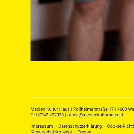
Medien Kultur Haus | Pollheimerstraße 17 | 4600 We
T.: 07242 207030 |
office@medienkulturhaus.at
Impressum
–
Datenschutzerklärung
–
Cookie-Richtl
Kinderschutzkonzept
–
Presse