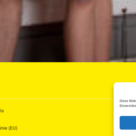
Diese Webs
Einverstän
ls
inie (EU)