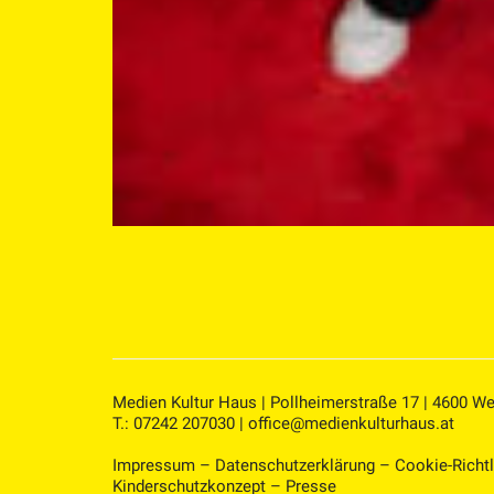
Medien Kultur Haus | Pollheimerstraße 17 | 4600 We
T.: 07242 207030 |
office@medienkulturhaus.at
Impressum
–
Datenschutzerklärung
–
Cookie-Richtl
Kinderschutzkonzept
–
Presse