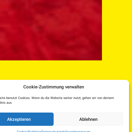
Cookie-Zustimmung verwalten
ite benutzt Cookies. Wenn du die Website weiter nutzt, gehen wir von deinem
dnis aus
Facebook
Instagram
YouTube
Dorf TV
Akzeptieren
Ablehnen
Kulturplattform OÖ – KUPF
|
KUPFTicket
Cookie-Richtlinie
Datenschutzerklärung
Impressum