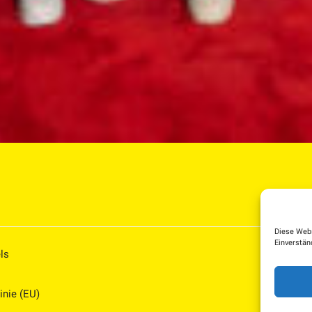
Diese Webs
Einverstän
ls
inie (EU)