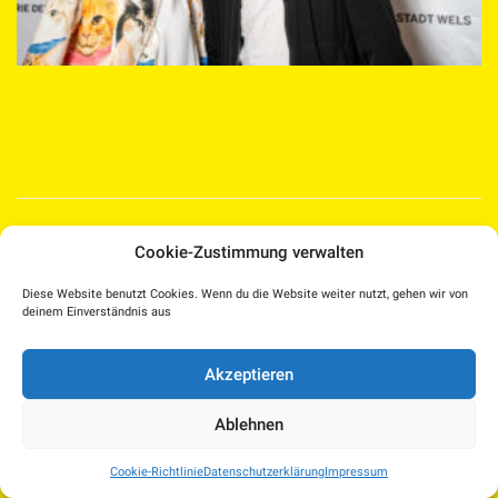
Medien Kultur Haus |
Cookie-Zustimmung verwalten
Pollheimerstraße 17 | 4600 Wels
Facebook
Instagram
T.: 07242 207030 |
Diese Website benutzt Cookies. Wenn du die Website weiter nutzt, gehen wir von
office@medienkulturhaus.at
YouTube
Dorf TV
deinem Einverständnis aus
Impressum
–
Kulturplattform OÖ – KUPF
|
Datenschutzerklärung
–
Akzeptieren
KUPFTicket
Cookie-Richtlinie (EU)
Kinderschutzkonzept
–
Presse
Ablehnen
Cookie-Richtlinie
Datenschutzerklärung
Impressum