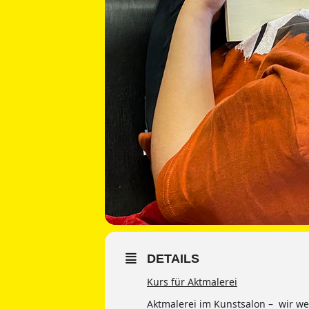
DETAILS
Kurs für Aktmalerei
Aktmalerei im Kunstsalon – wir we