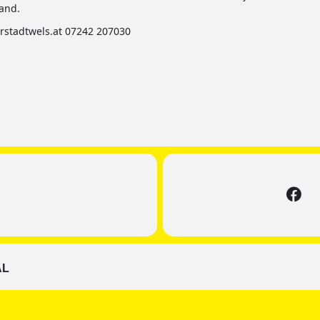
and.
erstadtwels.at 07242 207030
AL