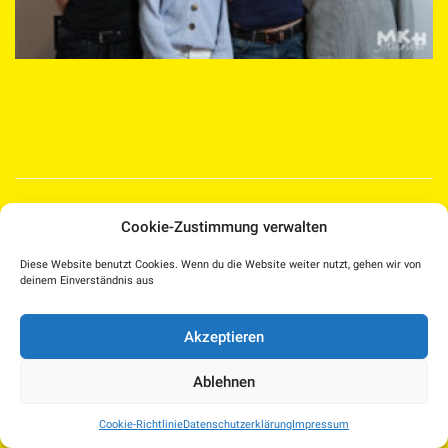
Medien Kultur Haus |
Cookie-Zustimmung verwalten
Pollheimerstraße 17 | 4600 Wels
Facebook
Instagram
T.: 07242 207030 |
Diese Website benutzt Cookies. Wenn du die Website weiter nutzt, gehen wir von
office@medienkulturhaus.at
YouTube
Dorf TV
deinem Einverständnis aus
Impressum
–
Kulturplattform OÖ – KUPF
|
Datenschutzerklärung
–
Akzeptieren
KUPFTicket
Cookie-Richtlinie (EU)
Kinderschutzkonzept
–
Presse
Ablehnen
Cookie-Richtlinie
Datenschutzerklärung
Impressum