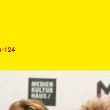
x-124